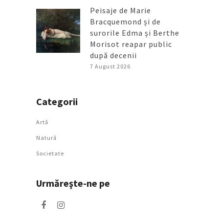
Peisaje de Marie
Bracquemond și de
surorile Edma și Berthe
Morisot reapar public
după decenii
7 August 2026
Categorii
Artǎ
Natură
Societate
Urmăreşte-ne pe