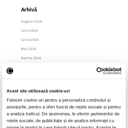
Arhivă
August 2026
Iulie 2026
Iunie 2026
Mai 2026
Aprilie 2026
Martie 2026
Februarie 2026
Ianuarie 2026
Acest site utilizează cookie-uri
Decembrie 2025
Folosim cookie-uri pentru a personaliza conținutul și
Noiembrie 2025
anunțurile, pentru a oferi funcții de rețele sociale și pentru
Octombrie 2025
a analiza traficul. De asemenea, le oferim partenerilor de
rețele sociale, de publicitate și de analize informații cu
Septembrie 2025
privire la modul în care folosiți site-ul nostru. Aceștia le