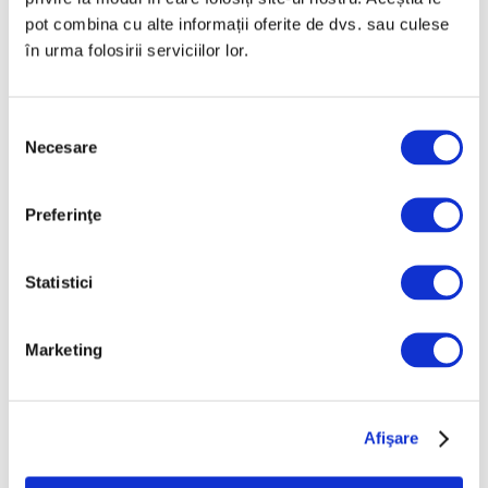
August 2025
pot combina cu alte informații oferite de dvs. sau culese
Iulie 2025
în urma folosirii serviciilor lor.
Iunie 2025
Mai 2025
Selecția
Necesare
consimțământului
Aprilie 2025
Martie 2025
Preferinţe
Februarie 2025
Ianuarie 2025
Statistici
Decembrie 2024
Noiembrie 2024
Marketing
Octombrie 2024
Septembrie 2024
August 2024
Afişare
Iulie 2024