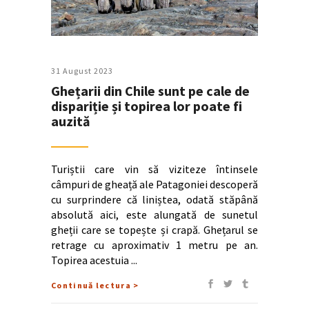
31 August 2023
Ghețarii din Chile sunt pe cale de
dispariție și topirea lor poate fi
auzită
Turiștii care vin să viziteze întinsele
câmpuri de gheață ale Patagoniei descoperă
cu surprindere că liniștea, odată stăpână
absolută aici, este alungată de sunetul
gheții care se topește și crapă. Ghețarul se
retrage cu aproximativ 1 metru pe an.
Topirea acestuia
Continuă lectura >