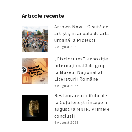
Articole recente
Artown Now – O sută de
artiști, în anuala de artă
urbană la Ploiești
6 August 2026
„Disclosures”, expoziție
internațională de grup
la Muzeul Național al
Literaturii Române
6 August 2026
Restaurarea coifului de
la Coțofenești începe în
august la MNIR. Primele
concluzii
6 August 2026