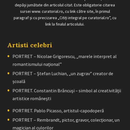
depăși jumătate din articolul citat. Este obligatorie citarea
sursei www. curatorial.ro, cu link către site, în primul
paragraf și cu precizarea „Citiți integral pe curatorial.ro”, cu
link la finalul articolului.
Artisti celebri
PORTRET – Nicolae Grigorescu, „marele interpret al
romantismului naţional”
PORTRET – Ştefan Luchian, „un zugrav” creator de
școală
PORTRET. Constantin Brâncuşi – simbol al creativităţii
artistice româneşti
PORTRET. Pablo Picasso, artistul-capodoperă
PORTRET – Rembrandt, pictor, gravor, colecţionar, un
magician al culorilor