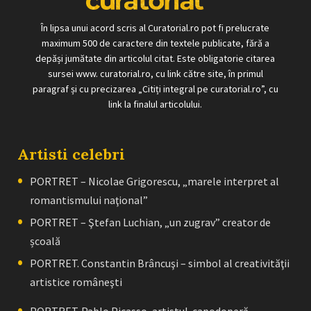
În lipsa unui acord scris al Curatorial.ro pot fi prelucrate
maximum 500 de caractere din textele publicate, fără a
depăși jumătate din articolul citat. Este obligatorie citarea
sursei www. curatorial.ro, cu link către site, în primul
paragraf și cu precizarea „Citiți integral pe curatorial.ro”, cu
link la finalul articolului.
Artisti celebri
PORTRET – Nicolae Grigorescu, „marele interpret al
romantismului naţional”
PORTRET – Ştefan Luchian, „un zugrav” creator de
școală
PORTRET. Constantin Brâncuşi – simbol al creativităţii
artistice româneşti
PORTRET. Pablo Picasso, artistul-capodoperă