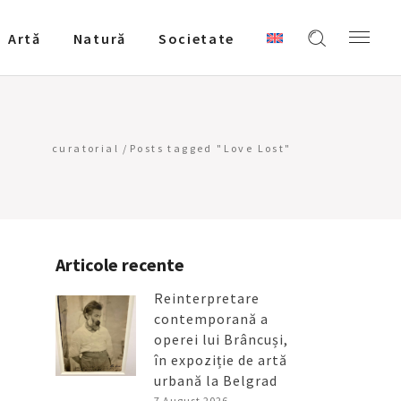
Artǎ
Natură
Societate
curatorial
/
Posts tagged "Love Lost"
Articole recente
Reinterpretare
contemporană a
operei lui Brâncuși,
în expoziție de artă
urbană la Belgrad
7 August 2026