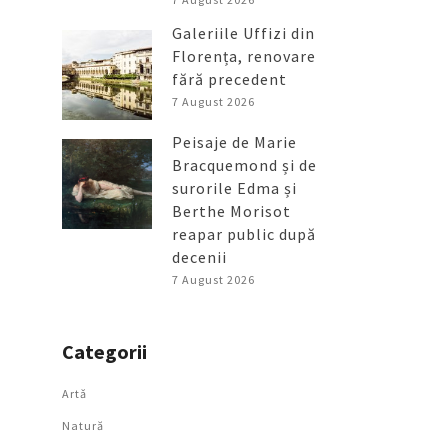
Galeriile Uffizi din
Florența, renovare
fără precedent
7 August 2026
Peisaje de Marie
Bracquemond și de
surorile Edma și
Berthe Morisot
reapar public după
decenii
7 August 2026
Categorii
Artǎ
Natură