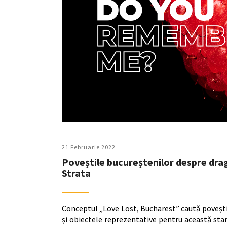
21 Februarie 2022
Poveștile bucureștenilor despre drag
Strata
Conceptul „Love Lost, Bucharest” caută povești
și obiectele reprezentative pentru această stare