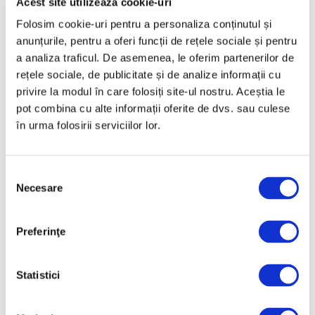
Acest site utilizează cookie-uri
Februarie 2025
Folosim cookie-uri pentru a personaliza conținutul și
Ianuarie 2025
anunțurile, pentru a oferi funcții de rețele sociale și pentru
a analiza traficul. De asemenea, le oferim partenerilor de
Decembrie 2024
rețele sociale, de publicitate și de analize informații cu
Noiembrie 2024
privire la modul în care folosiți site-ul nostru. Aceștia le
Octombrie 2024
pot combina cu alte informații oferite de dvs. sau culese
în urma folosirii serviciilor lor.
Septembrie 2024
August 2024
Iulie 2024
Selecția
Necesare
consimțământului
Iunie 2024
Mai 2024
Preferinţe
Aprilie 2024
Martie 2024
Statistici
Februarie 2024
Ianuarie 2024