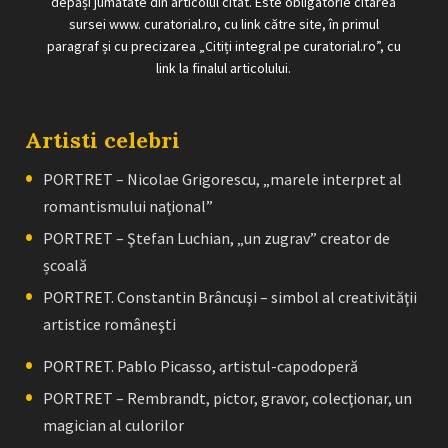
depăși jumătate din articolul citat. Este obligatorie citarea
sursei www. curatorial.ro, cu link către site, în primul
paragraf și cu precizarea „Citiți integral pe curatorial.ro”, cu
link la finalul articolului.
Artisti celebri
PORTRET – Nicolae Grigorescu, „marele interpret al
romantismului naţional”
PORTRET – Ştefan Luchian, „un zugrav” creator de
școală
PORTRET. Constantin Brâncuşi – simbol al creativităţii
artistice româneşti
PORTRET. Pablo Picasso, artistul-capodoperă
PORTRET – Rembrandt, pictor, gravor, colecţionar, un
magician al culorilor