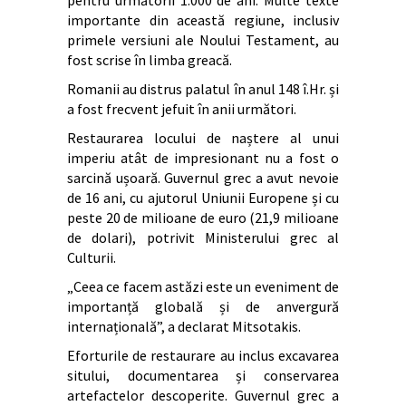
pentru următorii 1.000 de ani. Multe texte
importante din această regiune, inclusiv
primele versiuni ale Noului Testament, au
fost scrise în limba greacă.
Romanii au distrus palatul în anul 148 î.Hr. și
a fost frecvent jefuit în anii următori.
Restaurarea locului de naștere al unui
imperiu atât de impresionant nu a fost o
sarcină ușoară. Guvernul grec a avut nevoie
de 16 ani, cu ajutorul Uniunii Europene și cu
peste 20 de milioane de euro (21,9 milioane
de dolari), potrivit Ministerului grec al
Culturii.
„Ceea ce facem astăzi este un eveniment de
importanță globală și de anvergură
internațională”, a declarat Mitsotakis.
Eforturile de restaurare au inclus excavarea
sitului, documentarea și conservarea
artefactelor descoperite. Guvernul grec a