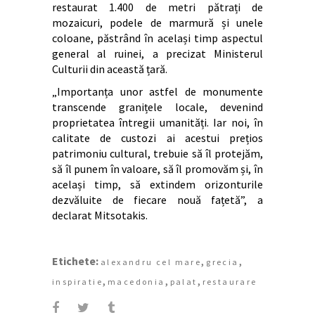
restaurat 1.400 de metri pătrați de
mozaicuri, podele de marmură și unele
coloane, păstrând în același timp aspectul
general al ruinei, a precizat Ministerul
Culturii din această țară.
„Importanța unor astfel de monumente
transcende granițele locale, devenind
proprietatea întregii umanități. Iar noi, în
calitate de custozi ai acestui prețios
patrimoniu cultural, trebuie să îl protejăm,
să îl punem în valoare, să îl promovăm și, în
același timp, să extindem orizonturile
dezvăluite de fiecare nouă fațetă”, a
declarat Mitsotakis.
Etichete:
,
,
alexandru cel mare
grecia
,
,
,
inspiratie
macedonia
palat
restaurare