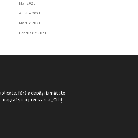
Mai 2021
Aprilie 2021
Martie 2021
Februarie 2021
ublicate, fără a depăși jumătate
paragraf și cu precizarea „Citiți