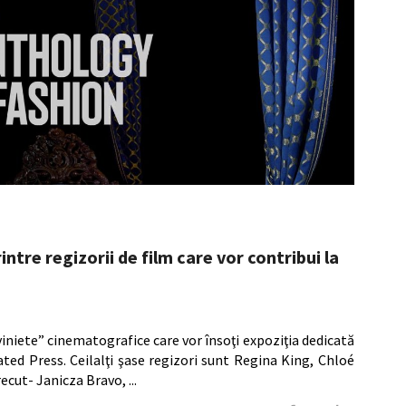
ntre regizorii de film care vor contribui la
viniete” cinematografice care vor însoţi expoziţia dedicată
ed Press. Ceilalţi şase regizori sunt Regina King, Chloé
recut- Janicza Bravo,