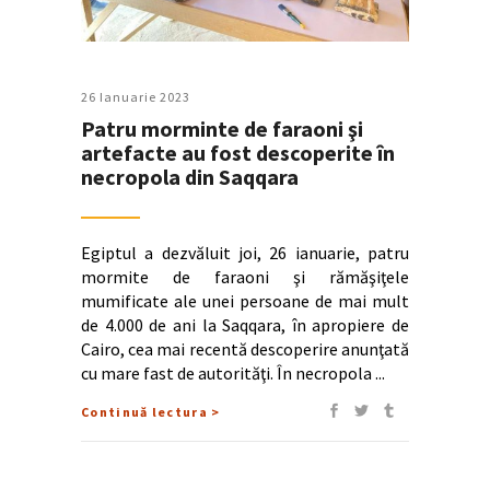
26 Ianuarie 2023
Patru morminte de faraoni şi
artefacte au fost descoperite în
necropola din Saqqara
Egiptul a dezvăluit joi, 26 ianuarie, patru
mormite de faraoni şi rămăşiţele
mumificate ale unei persoane de mai mult
de 4.000 de ani la Saqqara, în apropiere de
Cairo, cea mai recentă descoperire anunţată
cu mare fast de autorităţi. În necropola
Continuă lectura >