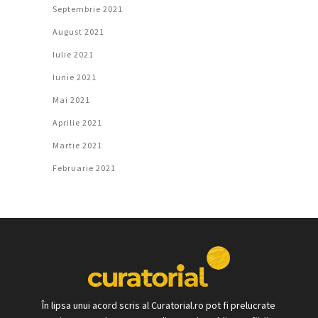
Septembrie 2021
August 2021
Iulie 2021
Iunie 2021
Mai 2021
Aprilie 2021
Martie 2021
Februarie 2021
În lipsa unui acord scris al Curatorial.ro pot fi prelucrate