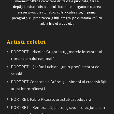
maximum 500 de caractere din textele publicate, fără a
depăși jumătate din articolul citat. Este obligatorie citarea
sursei www. curatorial.ro, cu link către site, în primul
paragraf și cu precizarea „Citiți integral pe curatorial.ro”, cu
link la finalul articolului.
Artisti celebri
PORTRET – Nicolae Grigorescu, „marele interpret al
romantismului naţional”
PORTRET – Ştefan Luchian, „un zugrav” creator de
școală
PORTRET. Constantin Brâncuşi – simbol al creativităţii
artistice româneşti
PORTRET. Pablo Picasso, artistul-capodoperă
PORTRET – Rembrandt, pictor, gravor, colecţionar, un