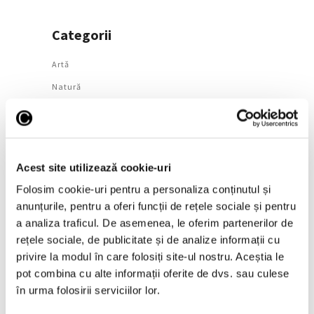
Categorii
Artǎ
Natură
Societate
Urmăreşte-ne pe
Acest site utilizează cookie-uri
Folosim cookie-uri pentru a personaliza conținutul și
anunțurile, pentru a oferi funcții de rețele sociale și pentru
a analiza traficul. De asemenea, le oferim partenerilor de
Arhivă
rețele sociale, de publicitate și de analize informații cu
August 2026
privire la modul în care folosiți site-ul nostru. Aceștia le
pot combina cu alte informații oferite de dvs. sau culese
Iulie 2026
în urma folosirii serviciilor lor.
Iunie 2026