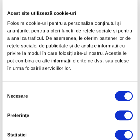
Mai 2025
Aprilie 2025
Acest site utilizează cookie-uri
Martie 2025
Folosim cookie-uri pentru a personaliza conținutul și
anunțurile, pentru a oferi funcții de rețele sociale și pentru
Februarie 2025
a analiza traficul. De asemenea, le oferim partenerilor de
Ianuarie 2025
rețele sociale, de publicitate și de analize informații cu
Decembrie 2024
privire la modul în care folosiți site-ul nostru. Aceștia le
pot combina cu alte informații oferite de dvs. sau culese
Noiembrie 2024
în urma folosirii serviciilor lor.
Octombrie 2024
Septembrie 2024
Selecția
August 2024
Necesare
consimțământului
Iulie 2024
Iunie 2024
Preferinţe
Mai 2024
Aprilie 2024
Statistici