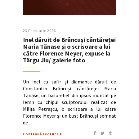
23 Februarie 2026
Inel dăruit de Brâncuși cântăreței
Maria Tănase și o scrisoare a lui
către Florence Meyer, expuse la
Târgu Jiu/ galerie foto
Un inel cu safir și diamante dăruit de
Constantin Brâncuși cântăreței Maria
Tănase, un basorelief din ipsos montat pe
lemn cu chipul sculptorului realizat de
Milița Petrașcu, o scrisoare a lui către
Florence Meyer și un bust Brâncuși semnat
de
Continuă lectura >