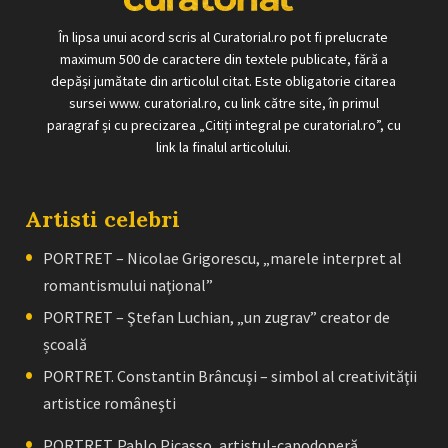
În lipsa unui acord scris al Curatorial.ro pot fi prelucrate
maximum 500 de caractere din textele publicate, fără a
depăși jumătate din articolul citat. Este obligatorie citarea
sursei www. curatorial.ro, cu link către site, în primul
paragraf și cu precizarea „Citiți integral pe curatorial.ro”, cu
link la finalul articolului.
Artisti celebri
PORTRET – Nicolae Grigorescu, „marele interpret al
romantismului naţional”
PORTRET – Ştefan Luchian, „un zugrav” creator de
școală
PORTRET. Constantin Brâncuşi – simbol al creativităţii
artistice româneşti
PORTRET. Pablo Picasso, artistul-capodoperă