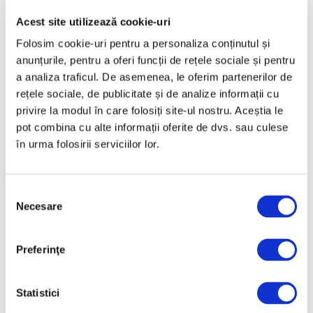
Aprilie 2025
Acest site utilizează cookie-uri
Martie 2025
Folosim cookie-uri pentru a personaliza conținutul și
Februarie 2025
anunțurile, pentru a oferi funcții de rețele sociale și pentru
Ianuarie 2025
a analiza traficul. De asemenea, le oferim partenerilor de
rețele sociale, de publicitate și de analize informații cu
Decembrie 2024
privire la modul în care folosiți site-ul nostru. Aceștia le
Noiembrie 2024
pot combina cu alte informații oferite de dvs. sau culese
Octombrie 2024
în urma folosirii serviciilor lor.
Septembrie 2024
August 2024
Selecția
Necesare
consimțământului
Iulie 2024
Iunie 2024
Preferinţe
Mai 2024
Aprilie 2024
Statistici
Martie 2024