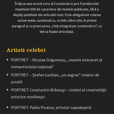
În lipsa unui acord scris al Curatorial.ro pot fi prelucrate
maximum 500 de caractere din textele publicate, fără a
depăși jumătate din articolul citat. Este obligatorie citarea
sursei www. curatorial.ro, cu link către site, în primul
paragraf și cu precizarea „Citiți integral pe curatorial.ro”, cu
link la finalul articolului.
Artisti celebri
PORTRET – Nicolae Grigorescu, „marele interpret al
romantismului naţional”
PORTRET – Ştefan Luchian, „un zugrav” creator de
școală
PORTRET. Constantin Brâncuşi – simbol al creativităţii
artistice româneşti
PORTRET. Pablo Picasso, artistul-capodoperă