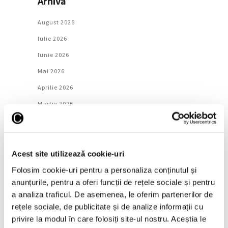
Arhivă
August 2026
Iulie 2026
Iunie 2026
Mai 2026
Aprilie 2026
Martie 2026
Februarie 2026
Ianuarie 2026
Decembrie 2025
Acest site utilizează cookie-uri
Noiembrie 2025
Folosim cookie-uri pentru a personaliza conținutul și
anunțurile, pentru a oferi funcții de rețele sociale și pentru
Octombrie 2025
a analiza traficul. De asemenea, le oferim partenerilor de
Septembrie 2025
rețele sociale, de publicitate și de analize informații cu
August 2025
privire la modul în care folosiți site-ul nostru. Aceștia le