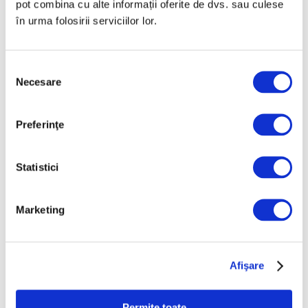
pot combina cu alte informații oferite de dvs. sau culese
Iulie 2025
în urma folosirii serviciilor lor.
Iunie 2025
Mai 2025
Selecția
Aprilie 2025
Necesare
consimțământului
Martie 2025
Februarie 2025
Preferinţe
Ianuarie 2025
Decembrie 2024
Statistici
Noiembrie 2024
Octombrie 2024
Marketing
Septembrie 2024
August 2024
Afişare
Iulie 2024
Iunie 2024
Permite toate