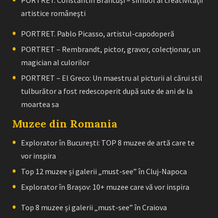
PORTRET. Constantin Brâncuşi – simbol al creativităţii
artistice româneşti
PORTRET. Pablo Picasso, artistul-capodoperă
PORTRET – Rembrandt, pictor, gravor, colecţionar, un
magician al culorilor
PORTRET – El Greco: Un maestru al picturii al cărui stil
tulburător a fost redescoperit după sute de ani de la
moartea sa
Muzee din Romania
Explorator în București: TOP 8 muzee de artă care te
vor inspira
Top 12 muzee și galerii „must-see” în Cluj-Napoca
Explorator în Brașov: 10+ muzee care vă vor inspira
Top 8 muzee și galerii „must-see” în Craiova