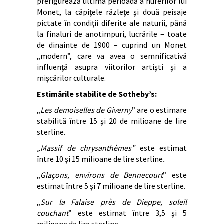
prefigurează ultima perioadă a nuferilor lui
Monet, la căpițele răzlețe și două peisaje
pictate în condiții diferite ale naturii, până
la finaluri de anotimpuri, lucrările – toate
de dinainte de 1900 – cuprind un Monet
„modern”, care va avea o semnificativă
influență asupra viitorilor artiști și a
mișcărilor culturale.
Estimările stabilite de Sotheby’s:
„
Les demoiselles de Giverny
” are o estimare
stabilită între 15 și 20 de milioane de lire
sterline.
„Massif de chrysanthèmes”
este estimat
între 10 și 15 milioane de lire sterline
.
„
Glaçons, environs de Bennecourt
” este
estimat între 5 și 7 milioane de lire sterline.
„
Sur la Falaise près de Dieppe, soleil
couchant
” este estimat între 3,5 și 5