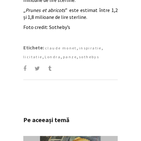
milioane de lire sterline.
„
Prunes et abricots
” este estimat între 1,2
și 1,8 milioane de lire sterline.
Foto credit: Sotheby’s
Etichete:
,
,
claude monet
inspiratie
,
,
,
licitatie
Londra
panze
sothebys
Pe aceeași temă