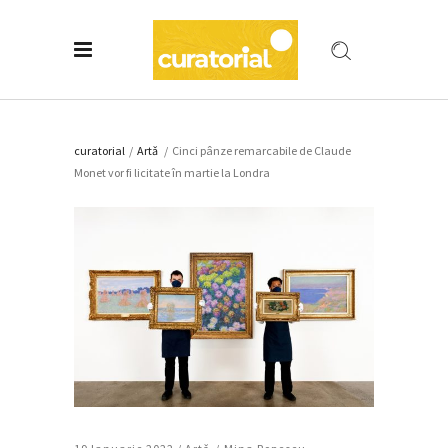
curatorial
/
Artǎ
/
Cinci pânze remarcabile de Claude
Monet vor fi licitate în martie la Londra