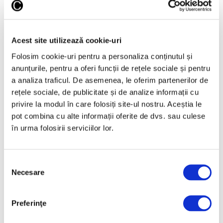
30 Iulie 2026
Acest site utilizează cookie-uri
Folosim cookie-uri pentru a personaliza conținutul și
anunțurile, pentru a oferi funcții de rețele sociale și pentru
Articole recente
a analiza traficul. De asemenea, le oferim partenerilor de
rețele sociale, de publicitate și de analize informații cu
Reinterpretare
contemporană a operei
privire la modul în care folosiți site-ul nostru. Aceștia le
lui Brâncuși, în expoziție
pot combina cu alte informații oferite de dvs. sau culese
de artă urbană la
în urma folosirii serviciilor lor.
Belgrad
7 August 2026
Selecția
Galeriile Uffizi din
Necesare
consimțământului
Florența, renovare fără
precedent
7 August 2026
Preferinţe
Peisaje de Marie