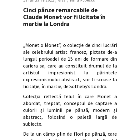
19 Ianuarie 2022 /
Artǎ
Mina Popescu
Cinci pânze remarcabile de
Claude Monet vor fi licitate în
martie la Londra
„Monet x Monet”, o colecție de cinci lucrări
ale celebrului artist francez, pictate de-a
lungul perioadei de 15 ani de formare din
cariera sa, care au constituit drumul de la
artistul impresionist la părintele
expresionismului abstract, vor fi scoase la
licitație, în martie, de Sotheby’s Londra.
Colecția reflectă felul în care Monet a
abordat, treptat, conceptul de captare a
culorii și luminii pe pânză, modern și
abstract, folosind o paletă largă de
subiecte.
De la un câmp plin de flori pe pânză, care