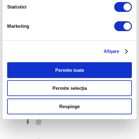
Bracquemond și de
Statistici
surorile Edma și Berthe
Morisot reapar public
Marketing
după decenii
7 August 2026
Afişare
Categorii
Artǎ
Permite toate
Natură
Permite selecția
Societate
Respinge
Urmăreşte-ne pe