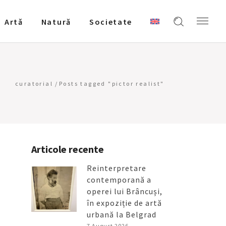
Artǎ
Natură
Societate
curatorial
/
Posts tagged "pictor realist"
Articole recente
Reinterpretare
contemporană a
operei lui Brâncuși,
în expoziție de artă
urbană la Belgrad
7 August 2026