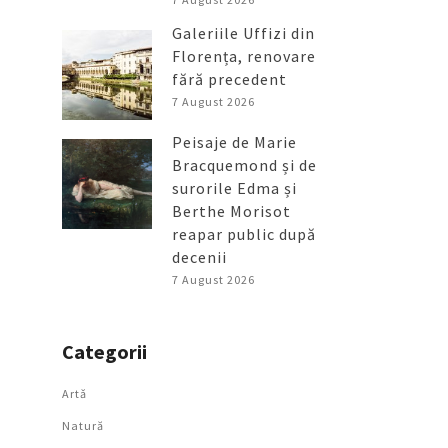
Galeriile Uffizi din
Florența, renovare
fără precedent
7 August 2026
Peisaje de Marie
Bracquemond și de
surorile Edma și
Berthe Morisot
reapar public după
decenii
7 August 2026
Categorii
Artǎ
Natură