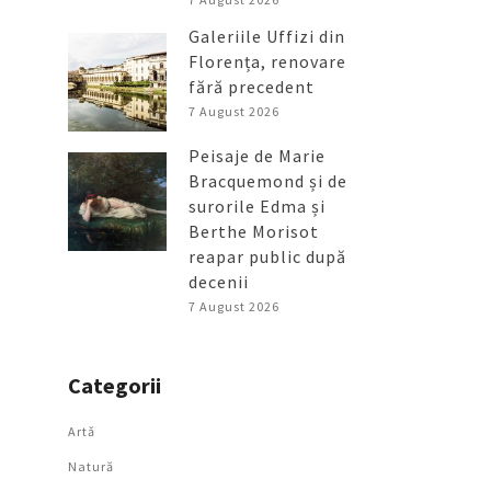
Galeriile Uffizi din
Florența, renovare
fără precedent
7 August 2026
Peisaje de Marie
Bracquemond și de
surorile Edma și
Berthe Morisot
reapar public după
decenii
7 August 2026
Categorii
Artǎ
Natură