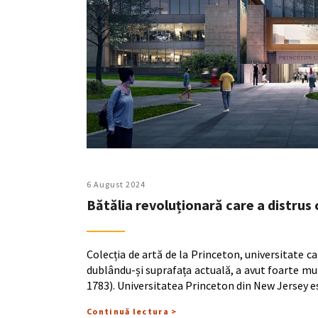
6 August 2024
Bătălia revoluționară care a distrus 
Colecția de artă de la Princeton, universitate c
dublându-și suprafața actuală, a avut foarte mu
1783). Universitatea Princeton din New Jersey 
Continuă lectura >