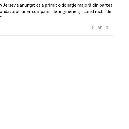
w Jersey a anunțat că a primit o donație majoră din partea
fondatorul unei companii de inginerie și construcții din
e"