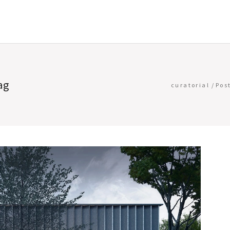
ag
curatorial
/
Pos