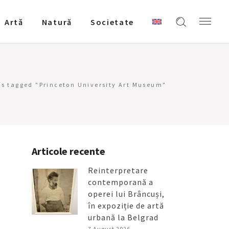
Artǎ
Natură
Societate
ts tagged "Princeton University Art Museum"
Articole recente
Reinterpretare
contemporană a
operei lui Brâncuși,
în expoziție de artă
urbană la Belgrad
7 August 2026