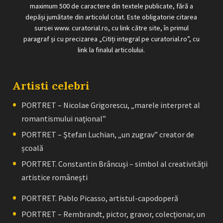
maximum 500 de caractere din textele publicate, fără a
depăși jumătate din articolul citat. Este obligatorie citarea
sursei www. curatorial.ro, cu link către site, în primul
paragraf și cu precizarea „Citiți integral pe curatorial.ro”, cu
link la finalul articolului.
Artisti celebri
PORTRET – Nicolae Grigorescu, „marele interpret al
romantismului naţional”
PORTRET – Ştefan Luchian, „un zugrav” creator de
școală
PORTRET. Constantin Brâncuşi – simbol al creativităţii
artistice româneşti
PORTRET. Pablo Picasso, artistul-capodoperă
PORTRET – Rembrandt, pictor, gravor, colecţionar, un