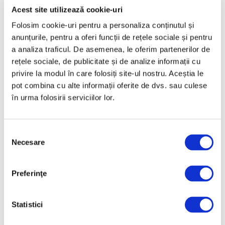
Acest site utilizează cookie-uri
Martie 2025
Folosim cookie-uri pentru a personaliza conținutul și
Februarie 2025
anunțurile, pentru a oferi funcții de rețele sociale și pentru
Ianuarie 2025
a analiza traficul. De asemenea, le oferim partenerilor de
Decembrie 2024
rețele sociale, de publicitate și de analize informații cu
privire la modul în care folosiți site-ul nostru. Aceștia le
Noiembrie 2024
pot combina cu alte informații oferite de dvs. sau culese
Octombrie 2024
în urma folosirii serviciilor lor.
Septembrie 2024
August 2024
Selecția
Iulie 2024
Necesare
consimțământului
Iunie 2024
Mai 2024
Preferinţe
Aprilie 2024
Martie 2024
Statistici
Februarie 2024