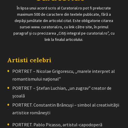
În lipsa unui acord scris al Curatorial.ro pot fi prelucrate
maximum 500 de caractere din textele publicate, fără a
depăși jumătate din articolul citat. Este obligatorie citarea
sursei www. curatorial.ro, cu link către site, în primul
paragraf și cu precizarea „Citiți integral pe curatorial.ro”, cu
link la finalul articolului.
Artisti celebri
PORTRET – Nicolae Grigorescu, „marele interpret al
romantismului naţional”
PORTRET – Ştefan Luchian, „un zugrav” creator de
școală
PORTRET. Constantin Brâncuşi – simbol al creativităţii
artistice româneşti
PORTRET. Pablo Picasso, artistul-capodoperă