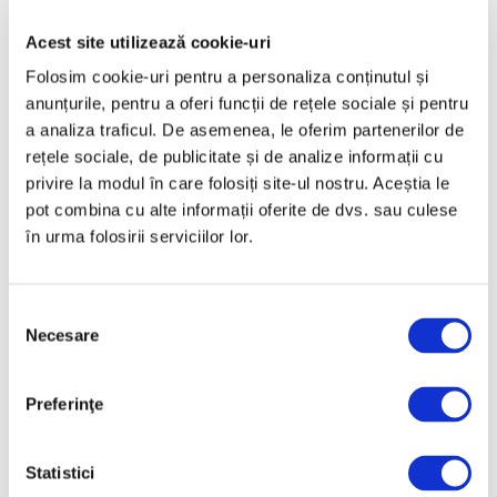
Aprilie 2025
Acest site utilizează cookie-uri
Martie 2025
Folosim cookie-uri pentru a personaliza conținutul și
Februarie 2025
anunțurile, pentru a oferi funcții de rețele sociale și pentru
a analiza traficul. De asemenea, le oferim partenerilor de
Ianuarie 2025
rețele sociale, de publicitate și de analize informații cu
Decembrie 2024
privire la modul în care folosiți site-ul nostru. Aceștia le
Noiembrie 2024
pot combina cu alte informații oferite de dvs. sau culese
în urma folosirii serviciilor lor.
Octombrie 2024
Septembrie 2024
Selecția
August 2024
Necesare
consimțământului
Iulie 2024
Iunie 2024
Preferinţe
Mai 2024
Aprilie 2024
Statistici
Martie 2024