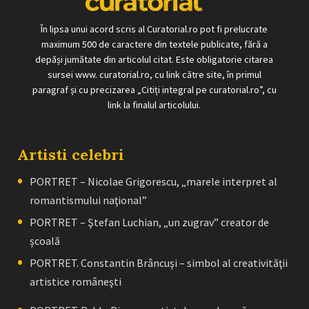
În lipsa unui acord scris al Curatorial.ro pot fi prelucrate
maximum 500 de caractere din textele publicate, fără a
depăși jumătate din articolul citat. Este obligatorie citarea
sursei www. curatorial.ro, cu link către site, în primul
paragraf și cu precizarea „Citiți integral pe curatorial.ro”, cu
link la finalul articolului.
Artisti celebri
PORTRET – Nicolae Grigorescu, „marele interpret al
romantismului naţional”
PORTRET – Ştefan Luchian, „un zugrav” creator de
școală
PORTRET. Constantin Brâncuşi – simbol al creativităţii
artistice româneşti