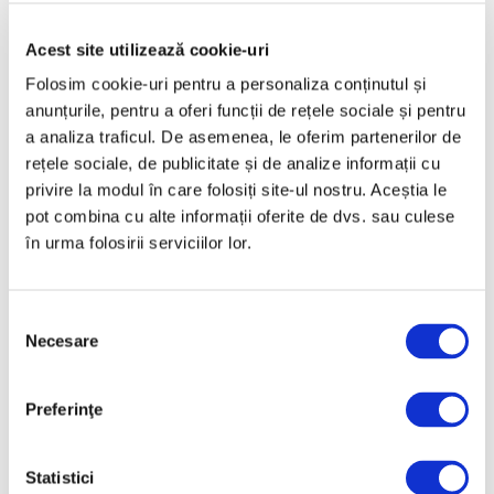
Mai 2025
Aprilie 2025
Acest site utilizează cookie-uri
Martie 2025
Folosim cookie-uri pentru a personaliza conținutul și
anunțurile, pentru a oferi funcții de rețele sociale și pentru
Februarie 2025
a analiza traficul. De asemenea, le oferim partenerilor de
Ianuarie 2025
rețele sociale, de publicitate și de analize informații cu
Decembrie 2024
privire la modul în care folosiți site-ul nostru. Aceștia le
pot combina cu alte informații oferite de dvs. sau culese
Noiembrie 2024
în urma folosirii serviciilor lor.
Octombrie 2024
Septembrie 2024
Selecția
August 2024
Necesare
consimțământului
Iulie 2024
Iunie 2024
Preferinţe
Mai 2024
Aprilie 2024
Statistici