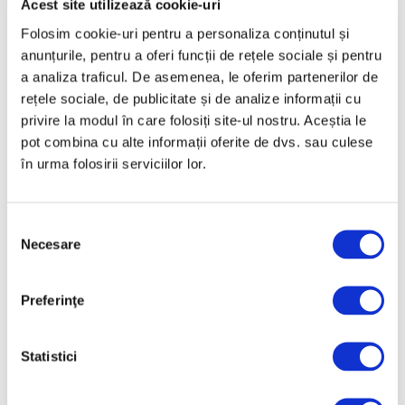
Acest site utilizează cookie-uri
Februarie 2025
Folosim cookie-uri pentru a personaliza conținutul și
Ianuarie 2025
anunțurile, pentru a oferi funcții de rețele sociale și pentru
a analiza traficul. De asemenea, le oferim partenerilor de
Decembrie 2024
rețele sociale, de publicitate și de analize informații cu
Noiembrie 2024
privire la modul în care folosiți site-ul nostru. Aceștia le
Octombrie 2024
pot combina cu alte informații oferite de dvs. sau culese
în urma folosirii serviciilor lor.
Septembrie 2024
August 2024
Selecția
Iulie 2024
Necesare
consimțământului
Iunie 2024
Mai 2024
Preferinţe
Aprilie 2024
Martie 2024
Statistici
Februarie 2024
Ianuarie 2024