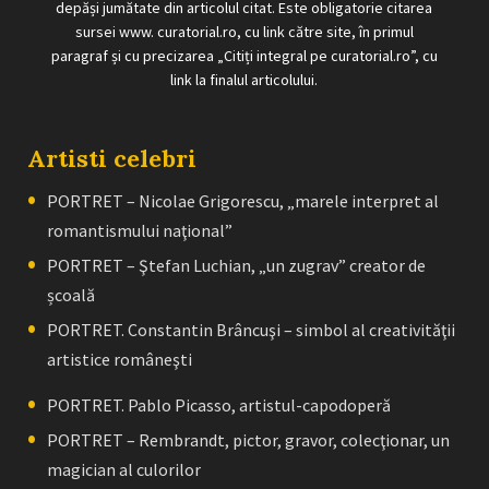
depăși jumătate din articolul citat. Este obligatorie citarea
sursei www. curatorial.ro, cu link către site, în primul
paragraf și cu precizarea „Citiți integral pe curatorial.ro”, cu
link la finalul articolului.
Artisti celebri
PORTRET – Nicolae Grigorescu, „marele interpret al
romantismului naţional”
PORTRET – Ştefan Luchian, „un zugrav” creator de
școală
PORTRET. Constantin Brâncuşi – simbol al creativităţii
artistice româneşti
PORTRET. Pablo Picasso, artistul-capodoperă
PORTRET – Rembrandt, pictor, gravor, colecţionar, un
magician al culorilor