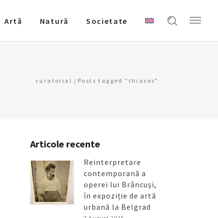
Artǎ
Natură
Societate
curatorial
/
Posts tagged "thiasos"
Articole recente
Reinterpretare
contemporană a
operei lui Brâncuși,
în expoziție de artă
urbană la Belgrad
7 August 2026