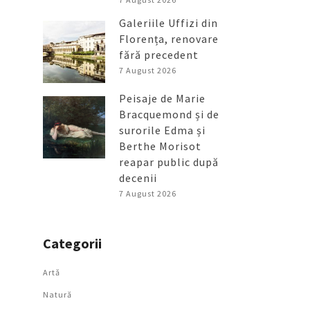
Galeriile Uffizi din
Florența, renovare
fără precedent
7 August 2026
Peisaje de Marie
Bracquemond și de
surorile Edma și
Berthe Morisot
reapar public după
decenii
7 August 2026
Categorii
Artǎ
Natură