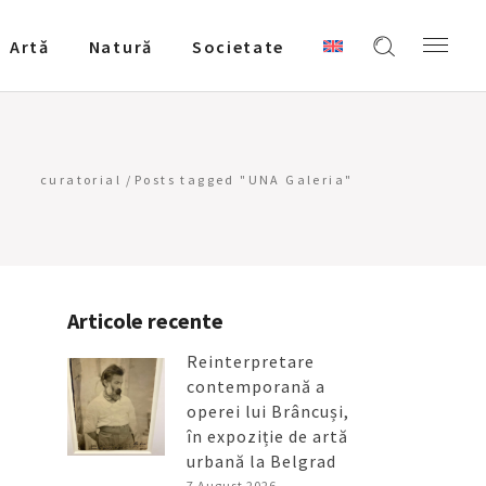
Artǎ
Natură
Societate
curatorial
/
Posts tagged "UNA Galeria"
Articole recente
Reinterpretare
contemporană a
operei lui Brâncuși,
în expoziție de artă
urbană la Belgrad
7 August 2026