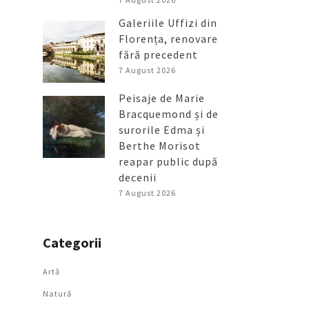
Galeriile Uffizi din
Florența, renovare
fără precedent
7 August 2026
Peisaje de Marie
Bracquemond și de
surorile Edma și
Berthe Morisot
reapar public după
decenii
7 August 2026
Categorii
Artǎ
Natură