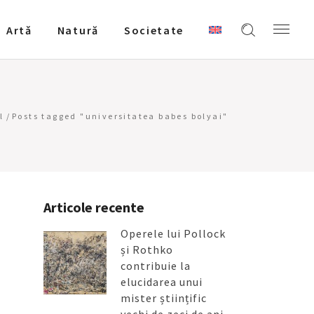
Artǎ
Natură
Societate
l
/
Posts tagged "universitatea babes bolyai"
Articole recente
Operele lui Pollock
și Rothko
contribuie la
elucidarea unui
mister științific