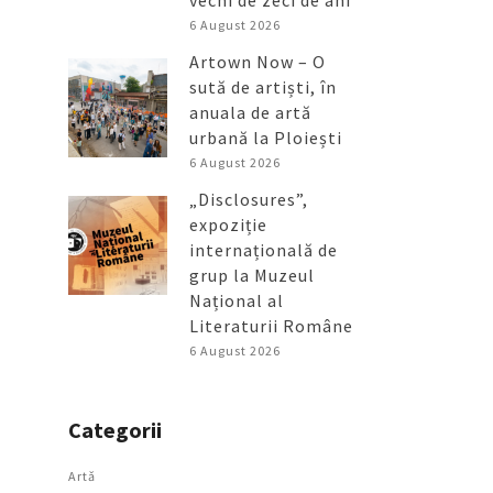
vechi de zeci de ani
6 August 2026
Artown Now – O
sută de artiști, în
anuala de artă
urbană la Ploiești
6 August 2026
„Disclosures”,
expoziție
internațională de
grup la Muzeul
Național al
Literaturii Române
6 August 2026
Categorii
Artǎ