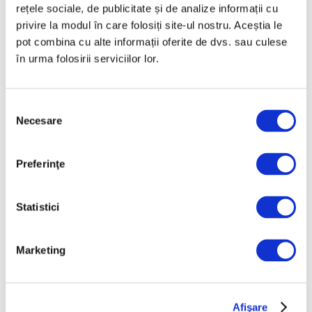
rețele sociale, de publicitate și de analize informații cu
Octombrie 2025
privire la modul în care folosiți site-ul nostru. Aceștia le
Septembrie 2025
pot combina cu alte informații oferite de dvs. sau culese
în urma folosirii serviciilor lor.
August 2025
Iulie 2025
Selecția
Iunie 2025
Necesare
consimțământului
Mai 2025
Aprilie 2025
Preferinţe
Martie 2025
Februarie 2025
Statistici
Ianuarie 2025
Decembrie 2024
Marketing
Noiembrie 2024
Octombrie 2024
Afişare
Septembrie 2024