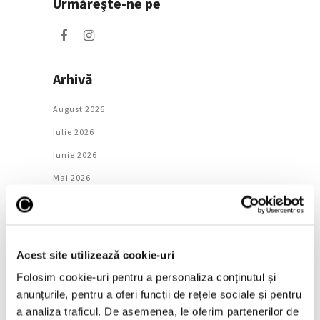
Urmăreşte-ne pe
Arhivă
August 2026
Iulie 2026
Iunie 2026
Mai 2026
Aprilie 2026
Martie 2026
Februarie 2026
Acest site utilizează cookie-uri
Ianuarie 2026
Folosim cookie-uri pentru a personaliza conținutul și
Decembrie 2025
anunțurile, pentru a oferi funcții de rețele sociale și pentru
a analiza traficul. De asemenea, le oferim partenerilor de
Noiembrie 2025