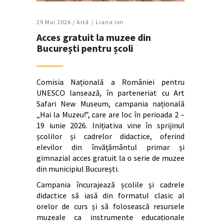
29 Mai 2026 /
Artǎ
Liana Ion
Acces gratuit la muzee din
București pentru școli
Comisia Națională a României pentru
UNESCO lansează, în parteneriat cu Art
Safari New Museum, campania națională
„Hai la Muzeu!”, care are loc în perioada 2 –
19 iunie 2026. Inițiativa vine în sprijinul
școlilor și cadrelor didactice, oferind
elevilor din învățământul primar și
gimnazial acces gratuit la o serie de muzee
din municipiul București.
Campania încurajează școlile și cadrele
didactice să iasă din formatul clasic al
orelor de curs și să folosească resursele
muzeale ca instrumente educaționale