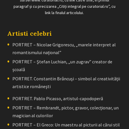
sursei www. curatorial.ro, cu link către site, în primul
paragraf și cu precizarea „Citiți integral pe curatorial.ro”, cu
link la finalul articolului.
Artisti celebri
PORTRET – Nicolae Grigorescu, „marele interpret al
romantismului naţional”
PORTRET – Ştefan Luchian, „un zugrav” creator de
școală
PORTRET. Constantin Brâncuşi – simbol al creativităţii
artistice româneşti
PORTRET. Pablo Picasso, artistul-capodoperă
PORTRET – Rembrandt, pictor, gravor, colecţionar, un
magician al culorilor
PORTRET – El Greco: Un maestru al picturii al cărui stil