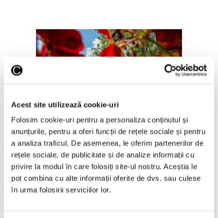
Acest site utilizează cookie-uri
Noaptea Muzeelor la Sate 2026
Folosim cookie-uri pentru a personaliza conținutul și
1 Iulie 2026
anunțurile, pentru a oferi funcții de rețele sociale și pentru
a analiza traficul. De asemenea, le oferim partenerilor de
rețele sociale, de publicitate și de analize informații cu
privire la modul în care folosiți site-ul nostru. Aceștia le
pot combina cu alte informații oferite de dvs. sau culese
în urma folosirii serviciilor lor.
Articole recente