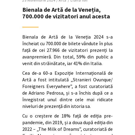
25 Noiembrie 2024 /
Artǎ
Liana Ion
Bienala de Artă de la Veneția,
700.000 de vizitatori anul acesta
Bienala de Artă de la Veneția 2024 s-a
încheiat cu 700.000 de bilete vândute în plus
față de cei 27.966 de vizitatori prezenți la
avanpremieră. Din total, 59% din public a
venit din străinătate, iar 41% din Italia.
Cea de-a 60-a Expoziție Internațională de
Artă a fost intitulată „Stranieri Ovunque/
Foreigners Everywhere”, a fost curatoriată
de Adriano Pedrosa, și s-a închis după ce a
înregistrat unul dintre cele mai ridicate
niveluri de prezență din istoria sa.
Cu o creștere de 18% față de ediția pre-
pandemie, din 2019, și a doua după ediția din
2022 – „The Milk of Dreams”, curatoriată de