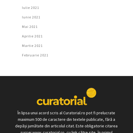
Iulie 2021
Iunie 2021
Mai 2021
Aprilie 2021
Martie 2021
Februarie 2021
În lipsa unui acord scris al Curatorial.ro pot fi prelucrate
maximum 500 de caractere din textele publicate, fără a
depăși jumătate din articolul citat. Este obligatorie citarea
sursei www. curatorial.ro, cu link către site, în primul