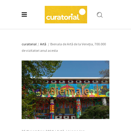
curatorial
/
Artǎ
/
Bienala de Artă de la Veneția, 700.000
de vizitatori anul acesta