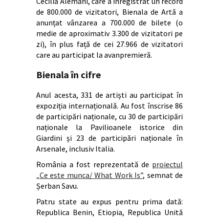
Cecilia Alemani, care a înregistrat un record
de 800.000 de vizitatori, Bienala de Artă a
anunțat vânzarea a 700.000 de bilete (o
medie de aproximativ 3.300 de vizitatori pe
zi), în plus față de cei 27.966 de vizitatori
care au participat la avanpremieră.
Bienala în cifre
Anul acesta, 331 de artiști au participat în
expoziția internațională. Au fost înscrise 86
de participări naționale, cu 30 de participări
naționale la Pavilioanele istorice din
Giardini și 23 de participări naționale în
Arsenale, inclusiv Italia.
România a fost reprezentată de
proiectul
„Ce este munca/ What Work Is”
, semnat de
Șerban Savu.
Patru state au expus pentru prima dată:
Republica Benin, Etiopia, Republica Unită