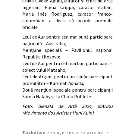
Chika Okeke-Agulu, curator și critic de artă
nigerian, Elena Crippa, curator italian,
Maria Inés Rodriguez, curator franco-
columbian, a decis să acorde premiile
oficiale:
Leul de Aur pentru cea mai bună participare
națională – Australia;
Mențiune specială – Pavilionul național
Republicii Kosovo;
Leul de Aur pentru cel mai bun participant –
colectivului Mataaho;
Leul de Argint pentru un tânăr participant
promițător – Karimah Ashadu;
Două mențiuni speciale pentru participanții
Samia Halaby și La Chola Poblete.
Foto: Bienala de Artă 2024, MAHKU
(Movimento dos Artistas Huni Kuin)
Etichete:
,
bienala
Bienala de Arta de la