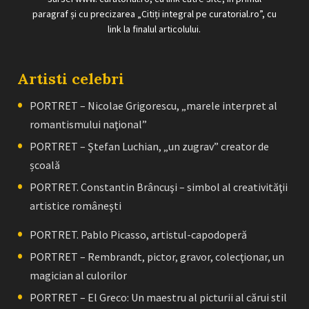
paragraf și cu precizarea „Citiți integral pe curatorial.ro”, cu
link la finalul articolului.
Artisti celebri
PORTRET – Nicolae Grigorescu, „marele interpret al
romantismului naţional”
PORTRET – Ştefan Luchian, „un zugrav” creator de
școală
PORTRET. Constantin Brâncuşi – simbol al creativităţii
artistice româneşti
PORTRET. Pablo Picasso, artistul-capodoperă
PORTRET – Rembrandt, pictor, gravor, colecţionar, un
magician al culorilor
PORTRET – El Greco: Un maestru al picturii al cărui stil