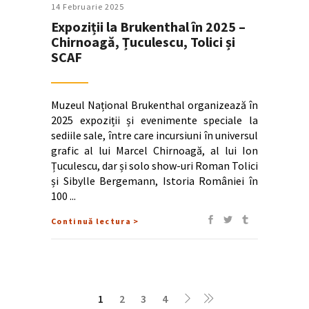
14 Februarie 2025
Expoziții la Brukenthal în 2025 –
Chirnoagă, Țuculescu, Tolici și
SCAF
Muzeul Național Brukenthal organizează în
2025 expoziții și evenimente speciale la
sediile sale, între care incursiuni în universul
grafic al lui Marcel Chirnoagă, al lui Ion
Țuculescu, dar și solo show-uri Roman Tolici
și Sibylle Bergemann, Istoria României în
100
Continuă lectura >
1
2
3
4