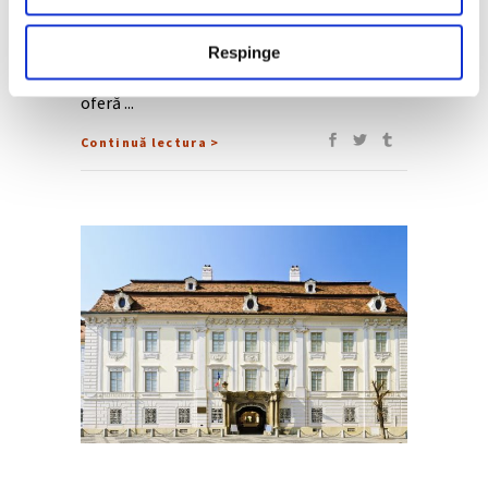
marchează cea de-a 200-a aniversare a
muzeului și redeschiderea aripii Sainsbury
Respinge
după doi ani de renovare. Pentru prima dată
în istoria sa, Galeria Națională din Londra
oferă
Continuă lectura >