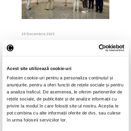
29 Decembrie 2025
Al treilea record consecutiv de
vizitatori pentru Muzeul Prado
Acest site utilizează cookie-uri
Muzeul Prado a înregistrat, pentru al
treilea an consecutiv, un vârf de vizitatori.
Folosim cookie-uri pentru a personaliza conținutul și
Cu o medie de aproximativ 10.000 de
anunțurile, pentru a oferi funcții de rețele sociale și pentru
vizitatori pe zi, muzeului madrilen i-au
a analiza traficul. De asemenea, le oferim partenerilor de
trecut pragul în 2025 aproximativ 3,5
rețele sociale, de publicitate și de analize informații cu
milioane de persoane. Un total de 3.479.838
privire la modul în care folosiți site-ul nostru. Aceștia le
persoane au
pot combina cu alte informații oferite de dvs. sau culese
Continuă lectura >
în urma folosirii serviciilor lor.