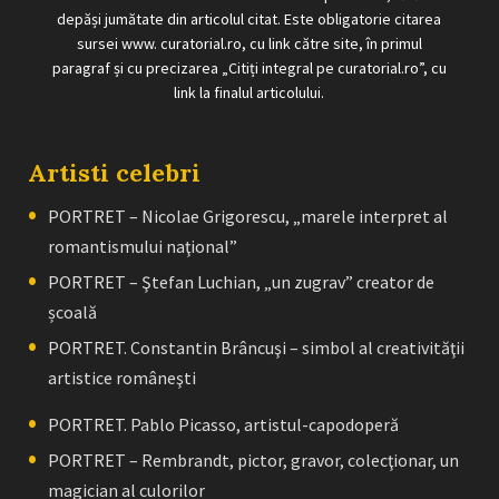
depăși jumătate din articolul citat. Este obligatorie citarea
sursei www. curatorial.ro, cu link către site, în primul
paragraf și cu precizarea „Citiți integral pe curatorial.ro”, cu
link la finalul articolului.
Artisti celebri
PORTRET – Nicolae Grigorescu, „marele interpret al
romantismului naţional”
PORTRET – Ştefan Luchian, „un zugrav” creator de
școală
PORTRET. Constantin Brâncuşi – simbol al creativităţii
artistice româneşti
PORTRET. Pablo Picasso, artistul-capodoperă
PORTRET – Rembrandt, pictor, gravor, colecţionar, un
magician al culorilor