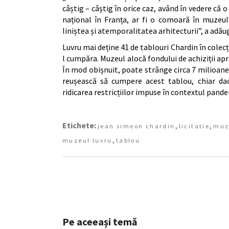
câștig – câștig în orice caz, având în vedere că 
național în Franța, ar fi o comoară în muzeul
liniștea și atemporalitatea arhitecturii”, a adău
Luvru mai deține 41 de tablouri Chardin în colecț
l cumpăra. Muzeul alocă fondului de achiziții ap
În mod obișnuit, poate strânge circa 7 milioane d
reușească să cumpere acest tablou, chiar dac
ridicarea restricțiilor impuse în contextul pande
Etichete:
,
,
jean simeon chardin
licitatie
muz
,
muzeul luvru
tablou
Pe aceeași temă