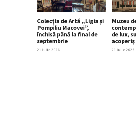
Colecția de Artă „Ligia și
Muzeu de
Pompiliu Macovei”,
contempo
închisă până la final de
de lux, s
septembrie
acoperiș
21 Iulie 2026
21 Iulie 2026