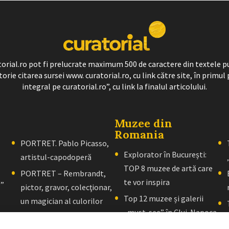
ratorial.ro pot fi prelucrate maximum 500 de caractere din textele p
torie citarea sursei www. curatorial.ro, cu link către site, în primul 
integral pe curatorial.ro”, cu link la finalul articolului.
Muzee din
Romania
PORTRET. Pablo Picasso,
Explorator în București:
artistul-capodoperă
TOP 8 muzee de artă care
PORTRET – Rembrandt,
te vor inspira
l”
pictor, gravor, colecţionar,
Top 12 muzee și galerii
un magician al culorilor
„must-see” în Cluj-Napoca
PORTRET – El Greco: Un
Explorator în Brașov: 10+