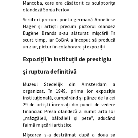
Mancoba, care era căsătorit cu sculptorița
olandeză Sonja Ferlov.
Scriitori precum poeta germană Anneliese
Hager și artiști precum pictorul olandez
Eugène Brands s-au alăturat mișcării în
scurt timp, iar CoBrA a început să producă
un ziar, picturi în colaborare și expoziții.
Expoziții în instituții de prestigiu
și ruptura definitivă
Muzeul Stedelijk din Amsterdam a
organizat, în 1949, prima lor expoziție
instituțională, cumpărând și pânze de la cei
29 de artiști încercați din punct de vedere
financiar. Presa olandeză a numit arta lor
„mâzgăleli, bâlbâieli și pete”, aducând
faimă mișcării artistice.
Mișcarea s-a destrămat după a doua sa