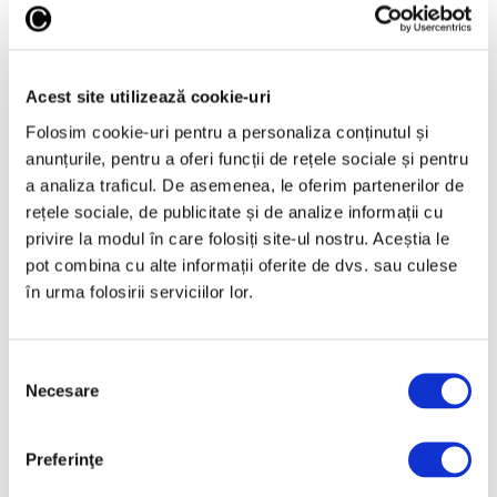
Acest site utilizează cookie-uri
Folosim cookie-uri pentru a personaliza conținutul și
anunțurile, pentru a oferi funcții de rețele sociale și pentru
a analiza traficul. De asemenea, le oferim partenerilor de
rețele sociale, de publicitate și de analize informații cu
privire la modul în care folosiți site-ul nostru. Aceștia le
pot combina cu alte informații oferite de dvs. sau culese
Guggenheim Abu Dhabi,
proiectat de Frank Gehry,
în urma folosirii serviciilor lor.
inaugurat în decembrie
30 Iulie 2026
Selecția
Necesare
consimțământului
Preferinţe