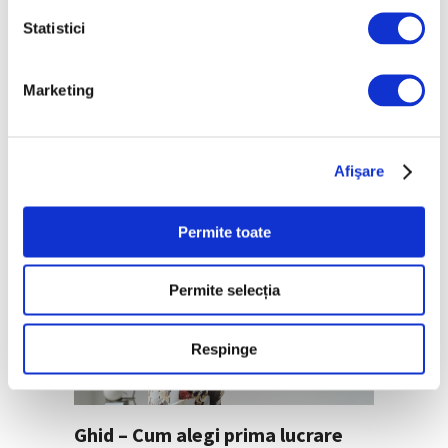
Statistici
Marketing
Femei în artă – Grace Hartigan,
pictorița fără reguli
27 Iulie 2026
Afişare
Permite toate
Permite selecția
Respinge
Ghid – Cum alegi prima lucrare