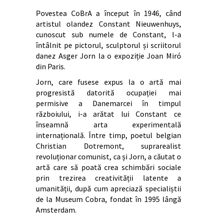
Povestea CoBrA a început în 1946, când
artistul olandez Constant Nieuwenhuys,
cunoscut sub numele de Constant, l-a
întâlnit pe pictorul, sculptorul și scriitorul
danez Asger Jorn la o expoziție Joan Miró
din Paris.
Jorn, care fusese expus la o artă mai
progresistă datorită ocupației mai
permisive a Danemarcei în timpul
războiului, i-a arătat lui Constant ce
înseamnă arta experimentală
internațională. Între timp, poetul belgian
Christian Dotremont, suprarealist
revoluționar comunist, ca și Jorn, a căutat o
artă care să poată crea schimbări sociale
prin trezirea creativității latente a
umanității, după cum apreciază specialiștii
de la Museum Cobra, fondat în 1995 lângă
Amsterdam.