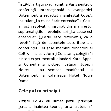
În 1948, artiștii s-au reunit la Paris pentru o
conferință internațională a avangardei.
Dotremont a redactat manifestul CoBrA,
intitulat „La cause était entendue” („Cazul
a fost rezolvat”), inspirat din manifestul
suprarealiștilor revoluționari „La cause est
entendue” („Cazul este rezolvat”), ca o
revoltă față de accentele autoritare ale
conferinței. Cei șase membri fondatori ai
CoBrA – inclusiv Jorn și Constant, colegii săi
pictori experimentali olandezi Karel Appel
și Corneille și pictorul belgian Joseph
Noiret – au semnat manifestul lui
Dotremont la cafeneaua Hôtel Notre
Dame.
Cele patru principii
Artiștii CoBrA au urmat patru principii:
„creația înaintea teoriei; arta trebuie să