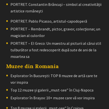
PORTRET. Constantin Brâncuşi – simbol al creativităţii
artistice româneşti
PORTRET. Pablo Picasso, artistul-capodoperă
PORTRET – Rembrandt, pictor, gravor, colecţionar, un
magician al culorilor
PORTRET – El Greco: Un maestru al picturii al cărui stil
tulburător a fost redescoperit după sute de ani de la
moartea sa
Muzee din Romania
Explorator în București: TOP 8 muzee de artă care te
vor inspira
Top 12 muzee și galerii „must-see” în Cluj-Napoca
Explorator în Brașov: 10+ muzee care vă vor inspira
Top 8 muzee și galerii „must-see” în Craiova