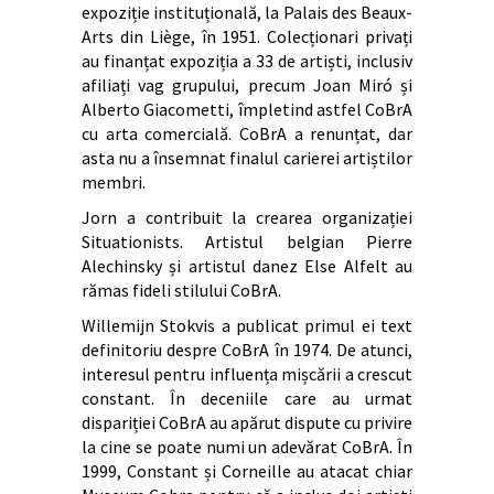
expoziție instituțională, la Palais des Beaux-
Arts din Liège, în 1951. Colecționari privați
au finanțat expoziția a 33 de artiști, inclusiv
afiliați vag grupului, precum Joan Miró și
Alberto Giacometti, împletind astfel CoBrA
cu arta comercială. CoBrA a renunțat, dar
asta nu a însemnat finalul carierei artiștilor
membri.
Jorn a contribuit la crearea organizației
Situationists. Artistul belgian Pierre
Alechinsky și artistul danez Else Alfelt au
rămas fideli stilului CoBrA.
Willemijn Stokvis a publicat primul ei text
definitoriu despre CoBrA în 1974. De atunci,
interesul pentru influența mișcării a crescut
constant. În deceniile care au urmat
dispariției CoBrA au apărut dispute cu privire
la cine se poate numi un adevărat CoBrA. În
1999, Constant și Corneille au atacat chiar