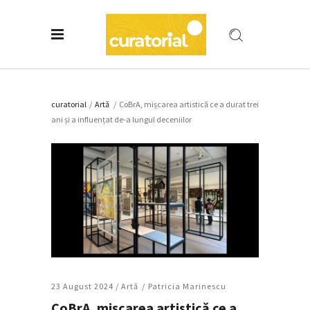
curatorial
/
Artǎ
/
CoBrA, mișcarea artistică ce a durat trei
ani și a influențat de-a lungul deceniilor
23 August 2024 /
Artǎ
Patricia Marinescu
CoBrA, mișcarea artistică ce a