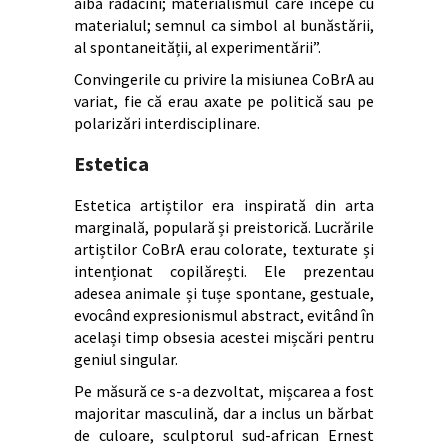
aibă rădăcini; materialismul care începe cu
materialul; semnul ca simbol al bunăstării,
al spontaneității, al experimentării”.
Convingerile cu privire la misiunea CoBrA au
variat, fie că erau axate pe politică sau pe
polarizări interdisciplinare.
Estetica
Estetica artiștilor era inspirată din arta
marginală, populară și preistorică. Lucrările
artiștilor CoBrA erau colorate, texturate și
intenționat copilărești. Ele prezentau
adesea animale și tușe spontane, gestuale,
evocând expresionismul abstract, evitând în
același timp obsesia acestei mișcări pentru
geniul singular.
Pe măsură ce s-a dezvoltat, mișcarea a fost
majoritar masculină, dar a inclus un bărbat
de culoare, sculptorul sud-african Ernest