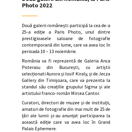
Photo 2022
Două galerii românești participă la cea de-a
25-a ediție a Paris Photo, unul dintre
prestigioasele saloane de fotografie
contemporană din lume, care va avea loc în
perioada 10 – 13 noiembrie.
România va fi reprezentă de Galeria Anca
Poterasu din București, cu artiștii
selecționati Aurora și Iosif Kiraly, și de Jecza
Gallery din Timișoara, care va prezenta la
standul său creațille grupului Sigma și ale
artistului franco-român Mircea Cantor.
Curatori, directori de muzee și de instituții,
amatori de fotografie din mai mult de 25 de
țări ale lumii și-au anunțat participarea la
această ediție care va avea loc în Grand
Palais Ephemere.