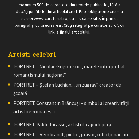
maximum 500 de caractere din textele publicate, fără a
depăși jumătate din articolul citat. Este obligatorie citarea
sursei www. curatorial.ro, cu link către site, în primul
paragraf și cu precizarea „Citiți integral pe curatorial.ro”, cu
link la finalul articolului.
Artisti celebri
PORTRET – Nicolae Grigorescu, „marele interpret al
romantismului naţional”
PORTRET – Ştefan Luchian, „un zugrav” creator de
școală
PORTRET. Constantin Brâncuşi – simbol al creativităţii
artistice româneşti
PORTRET. Pablo Picasso, artistul-capodoperă
PORTRET – Rembrandt, pictor, gravor, colecţionar, un