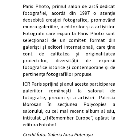
Paris Photo, primul salon de artă dedicat
fotografiei, acordă din 1997 o atenție
deosebită creației fotografice, promovând
munca galeriilor, a editorilor și a artiștilor.
Fotografii care expun la Paris Photo sunt
selecționati de un comitet format din
galeriști și editori internaționali, care ține
cont de calitatea și originalitatea
proiectelor, diversității de expresii
fotografice istorice și contemporane și de
pertinența fotografiilor propuse.
ICR Paris sprijină și anul acesta participarea
galeriilor românești la salonul de
fotografie, precum și a artistei Patricia
Morosan în secțiunea Polycopies a
salonului, cu cel mai recent album al său,
intitulat „(I)Remember Europe”, apărut la
editura Fotohof.
Credit foto: Galeria Anca Poterașu