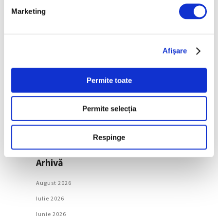
Marketing
Categorii
Artǎ
Afişare
Natură
Permite toate
Societate
Permite selecția
Urmăreşte-ne pe
Respinge
Arhivă
August 2026
Iulie 2026
Iunie 2026