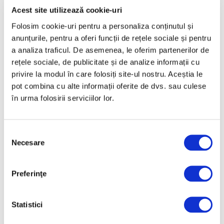
Acest site utilizează cookie-uri
Articole recente
Folosim cookie-uri pentru a personaliza conținutul și
anunțurile, pentru a oferi funcții de rețele sociale și pentru
Operele lui Pollock și
a analiza traficul. De asemenea, le oferim partenerilor de
Rothko contribuie la
rețele sociale, de publicitate și de analize informații cu
elucidarea unui mister
privire la modul în care folosiți site-ul nostru. Aceștia le
științific vechi de zeci de
pot combina cu alte informații oferite de dvs. sau culese
ani
în urma folosirii serviciilor lor.
6 August 2026
Artown Now – O sută de
artiști, în anuala de artă
Selecția
urbană la Ploiești
Necesare
consimțământului
6 August 2026
„Disclosures”, expoziție
Preferinţe
internațională de grup
la Muzeul Național al
Statistici
Literaturii Române
6 August 2026