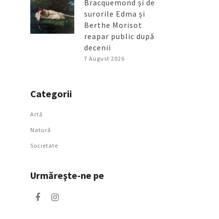
Bracquemond și de
surorile Edma și
Berthe Morisot
reapar public după
decenii
7 August 2026
Categorii
Artǎ
Natură
Societate
Urmăreşte-ne pe