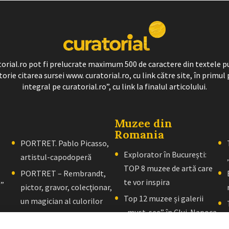
ratorial.ro pot fi prelucrate maximum 500 de caractere din textele p
torie citarea sursei www. curatorial.ro, cu link către site, în primul 
integral pe curatorial.ro”, cu link la finalul articolului.
Muzee din
Romania
PORTRET. Pablo Picasso,
Explorator în București:
artistul-capodoperă
TOP 8 muzee de artă care
PORTRET – Rembrandt,
te vor inspira
l”
pictor, gravor, colecţionar,
Top 12 muzee și galerii
un magician al culorilor
„must-see” în Cluj-Napoca
PORTRET – El Greco: Un
Explorator în Brașov: 10+