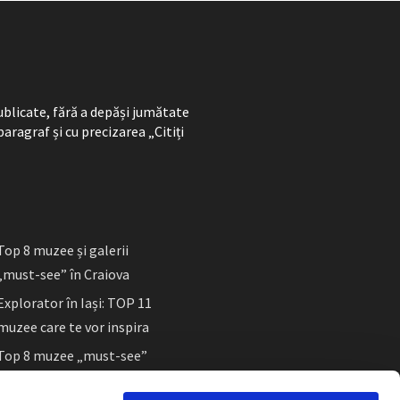
ublicate, fără a depăși jumătate
paragraf și cu precizarea „Citiți
Top 8 muzee și galerii
„must-see” în Craiova
Explorator în Iași: TOP 11
muzee care te vor inspira
Top 8 muzee „must-see”
în Sibiu