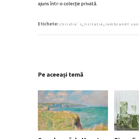
ajuns într-o colecție privată.
Etichete:
,
,
christie`s
licitatie
rembrandt van
Pe aceeași temă