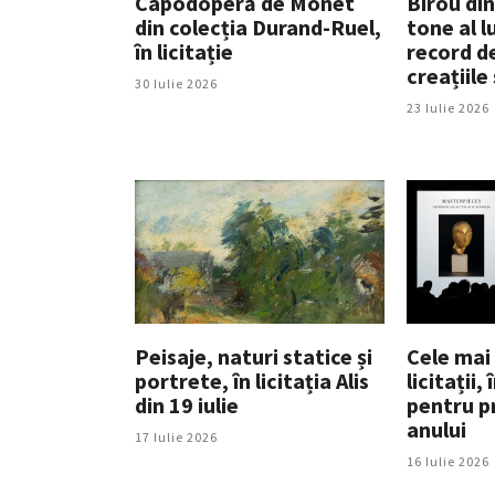
Capodoperă de Monet
Birou din
din colecția Durand-Ruel,
tone al l
în licitație
record de
creațiile
30 Iulie 2026
23 Iulie 2026
Peisaje, naturi statice și
Cele mai
portrete, în licitația Alis
licitații,
din 19 iulie
pentru p
anului
17 Iulie 2026
16 Iulie 2026