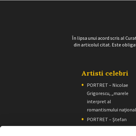
În lipsa unui acord scris al Cu
din articolul citat. Este obliga
Artisti celebri
PORTRET – Nicolae
Grigorescu, „marele
interpret al
romantismului naţiona
PORTRET – Ştefan
Luchian, „un zugrav”
creator de școală