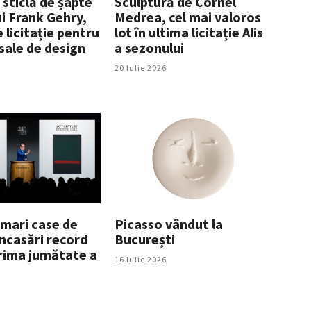
 sticlă de șapte
Sculptură de Cornel
ui Frank Gehry,
Medrea, cel mai valoros
 licitație pentru
lot în ultima licitație Alis
 sale de design
a sezonului
20 Iulie 2026
 mari case de
Picasso vândut la
 încasări record
București
rima jumătate a
16 Iulie 2026