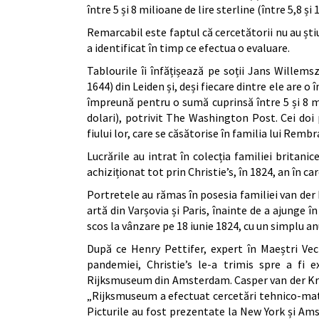
între 5 și 8 milioane de lire sterline (între 5,8 și
Remarcabil este faptul că cercetătorii nu au știu
a identificat în timp ce efectua o evaluare.
Tablourile îi înfățișează pe soții Jans Willem
1644) din Leiden și, deși fiecare dintre ele are o
împreună pentru o sumă cuprinsă între 5 și 8 mi
dolari), potrivit The Washington Post. Cei doi
fiului lor, care se căsătorise în familia lui Remb
Lucrările au intrat în colecția familiei britanic
achiziționat tot prin Christie’s, în 1824, an în c
Portretele au rămas în posesia familiei van der 
artă din Varșovia și Paris, înainte de a ajunge 
scos la vânzare pe 18 iunie 1824, cu un simplu an
După ce Henry Pettifer, expert în Maeștri Vech
pandemiei, Christie’s le-a trimis spre a fi 
Rijksmuseum din Amsterdam. Casper van der Krui
„Rijksmuseum a efectuat cercetări tehnico-materi
Picturile au fost prezentate la New York și Amst