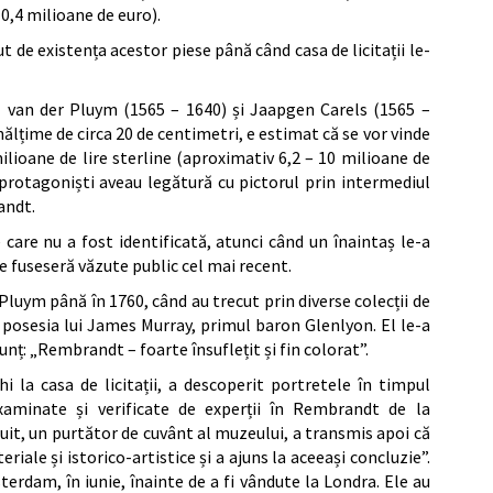
 10,4 milioane de euro).
t de existența acestor piese până când casa de licitații le-
sz van der Pluym (1565 – 1640) și Jaapgen Carels (1565 –
 înălțime de circa 20 de centimetri, e estimat că se vor vinde
lioane de lire sterline (aproximativ 6,2 – 10 milioane de
 protagoniști aveau legătură cu pictorul prin intermediul
randt.
e care nu a fost identificată, atunci când un înaintaș le-a
are fuseseră văzute public cel mai recent.
Pluym până în 1760, când au trecut prin diverse colecții de
în posesia lui James Murray, primul baron Glenlyon. El le-a
unț: „Rembrandt – foarte însuflețit și fin colorat”.
i la casa de licitații, a descoperit portretele în timpul
examinate și verificate de experții în Rembrandt de la
t, un purtător de cuvânt al muzeului, a transmis apoi că
ale și istorico-artistice și a ajuns la aceeași concluzie”.
erdam, în iunie, înainte de a fi vândute la Londra. Ele au