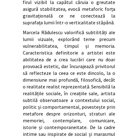
firul vizibil la capătul căruia o greutate
asigură stabilitatea, evocă metaforic forța
gravitațională ce ne conectează la
suprafața lumii într-o verticalitate stăpână.
Marcela Rădulescu valorifică subtilități ale
lumii vizuale, explorând teme precum
vulnerabilitatea, timpul și memoria.
Caracteristica definitorie a artistei este
abilitatea de a crea lucrări care nu doar
provoacă estetic, dar încurajează privitorul
să reflecteze la ceea ce este dincolo, la o
dimensiune mai profundă, filosofică, decât
o realitate realist reprezentată. Sensibilă la
realitățile sociale, în creațiile sale, artista
subtilă observatoare a contextului social,
politic și comportamental, povestește prin
metafore despre orizonturi, straturi ale
memoriei, contemplare, comunicare,
istorie și contemporaneitate. De la cadre
intime sau inspirate de social și marasmul