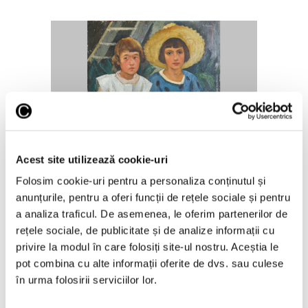
Nicolae Stoica, ultimul mare
interbelic – Recuperare istorică
după mai bine de 80 de ani
Acest site utilizează cookie-uri
Folosim cookie-uri pentru a personaliza conținutul și
7 August 2026
anunțurile, pentru a oferi funcții de rețele sociale și pentru
a analiza traficul. De asemenea, le oferim partenerilor de
rețele sociale, de publicitate și de analize informații cu
privire la modul în care folosiți site-ul nostru. Aceștia le
pot combina cu alte informații oferite de dvs. sau culese
în urma folosirii serviciilor lor.