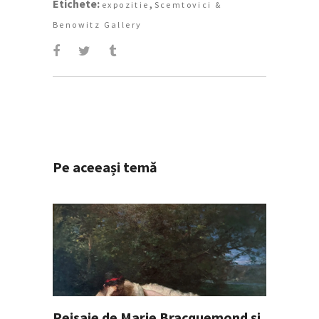
Etichete:
,
expozitie
Scemtovici &
Benowitz Gallery
Pe aceeași temă
Peisaje de Marie Bracquemond și