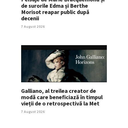
de surorile Edma și Berthe
Morisot reapar public după
decenii
7 August 2026
Galliano, al treilea creator de
modă care beneficiază în timpul
vieții de o retrospectivă la Met
7 August 2026