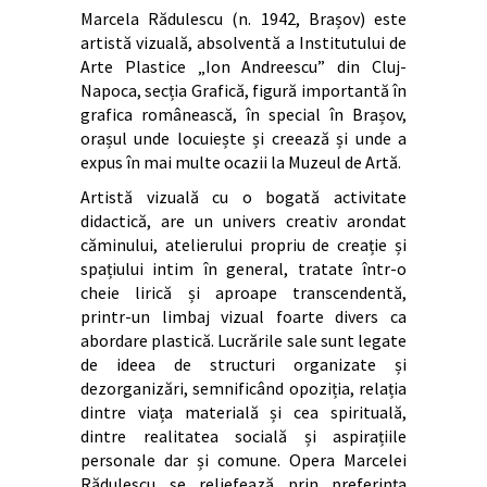
Marcela Rădulescu (n. 1942, Brașov) este
artistă vizuală, absolventă a Institutului de
Arte Plastice „Ion Andreescu” din Cluj-
Napoca, secția Grafică, figură importantă în
grafica românească, în special în Brașov,
orașul unde locuiește și creează și unde a
expus în mai multe ocazii la Muzeul de Artă.
Artistă vizuală cu o bogată activitate
didactică, are un univers creativ arondat
căminului, atelierului propriu de creație și
spațiului intim în general, tratate într-o
cheie lirică și aproape transcendentă,
printr-un limbaj vizual foarte divers ca
abordare plastică. Lucrările sale sunt legate
de ideea de structuri organizate și
dezorganizări, semnificând opoziția, relația
dintre viața materială și cea spirituală,
dintre realitatea socială și aspirațiile
personale dar și comune. Opera Marcelei
Rădulescu se reliefează prin preferința