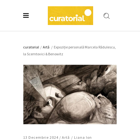
curatorial
/
Artǎ
/
Expoziție personală Marcela Rădulescu,
la Scemtovici & Benowitz
13 Decembrie 2024 /
Artǎ
Liana Ion