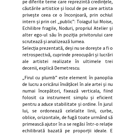
pe diferite teme care reprezintă credințele,
căutările artistice și locul de pe care artista
privește ceea ce o înconjoară, prin ochiul
intern și prin cel „public”: Toiagul lui Moise,
Echilibre fragile, Noduri, propriul Atelier și
alter ego-ul său în poziția privitorului care
scrutează și analizează lumea.
Selecția prezentată, deși nu se dorește a fi o
retrospectivă, cuprinde preocupări și lucrări
ale artistei realizate în ultimele trei
decenii, explică Demetrescu.
„Firul cu plumb” este element în panoplia
de lucru a oricărui învățăcel în ale artei și nu
numai începători, fixează verticala, fiind
folosit ca instrument simplu și eficient
pentru a aduce stabilitate și ordine. În jurul
lui, se ordonează celelalte linii, curbe,
oblice, orizontale, de fugă toate urmând să
primească ajutor în a se regăsi într-o relație
echilibrată bazată pe proporții ideale. E