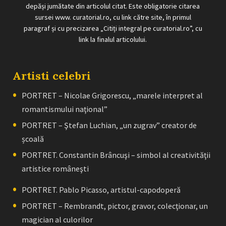
depăși jumătate din articolul citat. Este obligatorie citarea
sursei www. curatorial.ro, cu link către site, în primul
paragraf și cu precizarea „Citiți integral pe curatorial.ro”, cu
link la finalul articolului.
Artisti celebri
PORTRET – Nicolae Grigorescu, „marele interpret al
romantismului naţional”
PORTRET – Ştefan Luchian, „un zugrav” creator de
școală
PORTRET. Constantin Brâncuşi – simbol al creativităţii
artistice româneşti
PORTRET. Pablo Picasso, artistul-capodoperă
PORTRET – Rembrandt, pictor, gravor, colecţionar, un
magician al culorilor