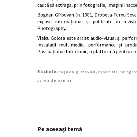
caută să extragă, prin fotografie, imagini inacce
Bogdan Gîrbovan (n. 1981, Drobeta-Turnu Severin
expuse internațional și publicate în rev
Photography.
Vlaicu Golcea este artist audio-vizual și perfo
instalații multimedia, performance și prod
Postnațional Interfonic, o platformă pentru cr
Etichete:
,
,
bogdan girbovan
expozitie
fotogra
salon de papier
Pe aceeași temă