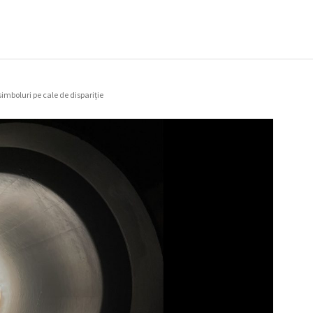
 simboluri pe cale de dispariție