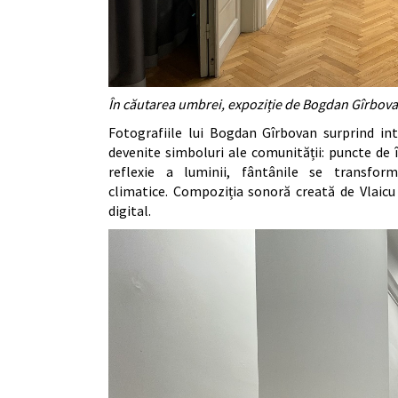
În căutarea umbrei, expoziție de Bogdan Gîrbova
Fotografiile lui Bogdan Gîrbovan surprind int
devenite simboluri ale comunității: puncte de î
reflexie a luminii, fântânile se transform
climatice. Compoziția sonoră creată de Vlaicu
digital.