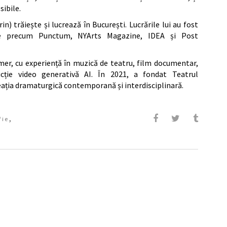
sibile.
) trăiește și lucrează în București. Lucrările lui au fost
iste precum Punctum, NYArts Magazine, IDEA și Post
rmer, cu experiență în muzică de teatru, film documentar,
ucție video generativă AI. În 2021, a fondat Teatrul
eația dramaturgică contemporană și interdisciplinară.
,
fie