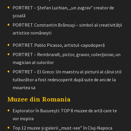
PORTRET – Ştefan Luchian, „un zugrav” creator de
școală
PORTRET. Constantin Brâncuşi – simbol al creativităţii
artistice româneşti
PORTRET. Pablo Picasso, artistul-capodoperă
PORTRET – Rembrandt, pictor, gravor, colecţionar, un
magician al culorilor
PORTRET – El Greco: Un maestru al picturii al cărui stil
tulburător a fost redescoperit după sute de ani de la
moartea sa
Muzee din Romania
Explorator în București: TOP 8 muzee de artă care te
vor inspira
Top 12 muzee și galerii „must-see” în Cluj-Napoca