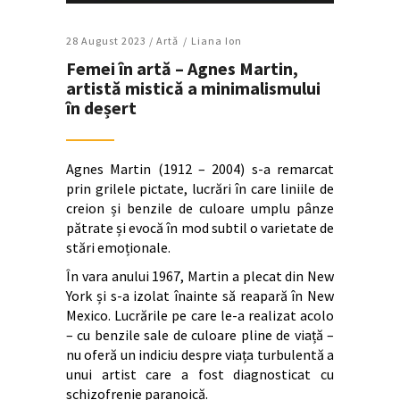
28 August 2023 /
Artǎ
Liana Ion
Femei în artă – Agnes Martin,
artistă mistică a minimalismului
în deșert
Agnes Martin (1912 – 2004) s-a remarcat
prin grilele pictate, lucrări în care liniile de
creion și benzile de culoare umplu pânze
pătrate și evocă în mod subtil o varietate de
stări emoționale.
În vara anului 1967, Martin a plecat din New
York și s-a izolat înainte să reapară în New
Mexico. Lucrările pe care le-a realizat acolo
– cu benzile sale de culoare pline de viață –
nu oferă un indiciu despre viața turbulentă a
unui artist care a fost diagnosticat cu
schizofrenie paranoică.