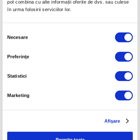
pot combina cu alte informații oferite de dvs. sau culese
„Disclosures”, expoziție
în urma folosirii serviciilor lor.
internațională de grup
la Muzeul Național al
Literaturii Române
Selecția
6 August 2026
Necesare
consimțământului
Categorii
Preferinţe
Artǎ
Statistici
Natură
Societate
Marketing
Urmăreşte-ne pe
Afişare
Permite toate