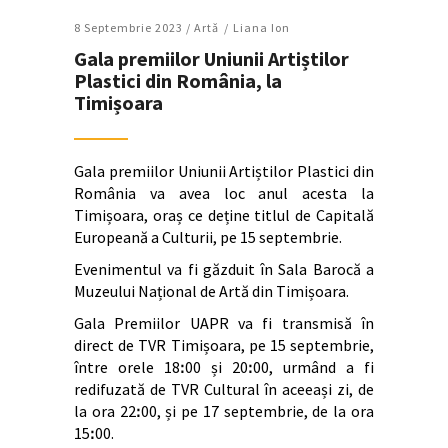
8 Septembrie 2023 /
Artǎ
Liana Ion
Gala premiilor Uniunii Artiștilor
Plastici din România, la
Timișoara
Gala premiilor Uniunii Artiștilor Plastici din
România va avea loc anul acesta la
Timișoara, oraș ce deține titlul de Capitală
Europeană a Culturii, pe 15 septembrie.
Evenimentul va fi găzduit în Sala Barocă a
Muzeului Național de Artă din Timișoara.
Gala Premiilor UAPR va fi transmisă în
direct de TVR Timișoara, pe 15 septembrie,
între orele 18ꓽ00 și 20ꓽ00, urmând a fi
redifuzată de TVR Cultural în aceeași zi, de
la ora 22ꓽ00, și pe 17 septembrie, de la ora
15ꓽ00.