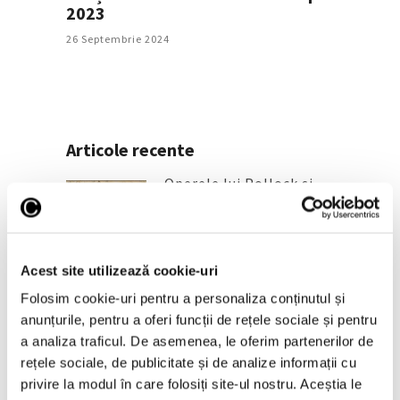
2023
26 Septembrie 2024
Articole recente
Operele lui Pollock și
Rothko contribuie la
elucidarea unui mister
științific vechi de zeci de
ani
Acest site utilizează cookie-uri
6 August 2026
Folosim cookie-uri pentru a personaliza conținutul și
Artown Now – O sută de
anunțurile, pentru a oferi funcții de rețele sociale și pentru
artiști, în anuala de artă
a analiza traficul. De asemenea, le oferim partenerilor de
urbană la Ploiești
rețele sociale, de publicitate și de analize informații cu
6 August 2026
privire la modul în care folosiți site-ul nostru. Aceștia le