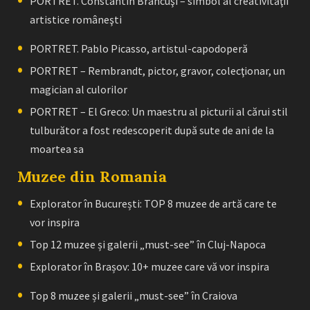
PORTRET. Constantin Brâncuşi – simbol al creativităţii
artistice româneşti
PORTRET. Pablo Picasso, artistul-capodoperă
PORTRET – Rembrandt, pictor, gravor, colecţionar, un
magician al culorilor
PORTRET – El Greco: Un maestru al picturii al cărui stil
tulburător a fost redescoperit după sute de ani de la
moartea sa
Muzee din Romania
Explorator în București: TOP 8 muzee de artă care te
vor inspira
Top 12 muzee și galerii „must-see” în Cluj-Napoca
Explorator în Brașov: 10+ muzee care vă vor inspira
Top 8 muzee și galerii „must-see” în Craiova