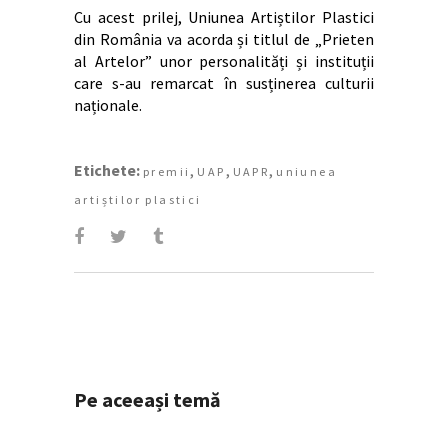
Cu acest prilej, Uniunea Artiștilor Plastici
din România va acorda și titlul de „Prieten
al Artelor” unor personalități și instituții
care s-au remarcat în susținerea culturii
naționale.
Etichete:
,
,
,
premii
UAP
UAPR
uniunea
artiștilor plastici
Pe aceeași temă