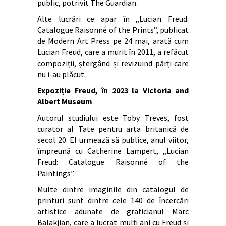
public, potrivit The Guardian.
Alte lucrări ce apar în „Lucian Freud:
Catalogue Raisonné of the Prints”, publicat
de Modern Art Press pe 24 mai, arată cum
Lucian Freud, care a murit în 2011, a refăcut
compoziții, ștergând și revizuind părți care
nu i-au plăcut.
Expoziție Freud, în 2023 la Victoria and
Albert Museum
Autorul studiului este Toby Treves, fost
curator al Tate pentru arta britanică de
secol 20. El urmează să publice, anul viitor,
împreună cu Catherine Lampert, „Lucian
Freud: Catalogue Raisonné of the
Paintings”.
Multe dintre imaginile din catalogul de
printuri sunt dintre cele 140 de încercări
artistice adunate de graficianul Marc
Balakjian, care a lucrat mulți ani cu Freud și