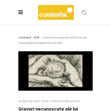
curatorial
/
Artǎ
/
Gravuri necunoscute ale lui Lucian
Freud, publicate pentru prima dată
26 Aprilie 2022 /
Artǎ
Patricia Marinescu
Gravuri necunoscute ale lui