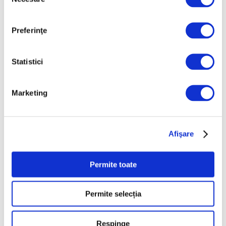
consimțământului
de artă urbană la
Belgrad
7 August 2026
Preferinţe
Galeriile Uffizi din
Florența, renovare fără
Statistici
precedent
7 August 2026
Marketing
Peisaje de Marie
Bracquemond și de
surorile Edma și Berthe
Morisot reapar public
Afişare
după decenii
7 August 2026
Permite toate
Categorii
Permite selecția
Artǎ
Respinge