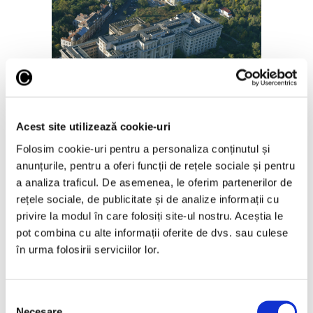
Salonul Soleil de l’Est, în galeriile
de artă ale Academiei Române
Acest site utilizează cookie-uri
6 August 2026
Folosim cookie-uri pentru a personaliza conținutul și
anunțurile, pentru a oferi funcții de rețele sociale și pentru
a analiza traficul. De asemenea, le oferim partenerilor de
rețele sociale, de publicitate și de analize informații cu
privire la modul în care folosiți site-ul nostru. Aceștia le
pot combina cu alte informații oferite de dvs. sau culese
Articole recente
în urma folosirii serviciilor lor.
Reinterpretare
contemporană a operei
Selecția
lui Brâncuși, în expoziție
Necesare