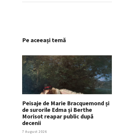
Pe aceeași temă
Peisaje de Marie Bracquemond și
de surorile Edma și Berthe
Morisot reapar public după
decenii
7 August 2026