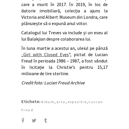
care a murit în 2017. În 2019, în loc de
datorie imobiliară, colecția a ajuns la
Victoria and Albert Museum din Londra, care
plănuiește să o expună anul viitor.
Catalogul lui Treves va include și un eseu al
lui Balakjian despre colaborarea lui.
În luna martie a acestui an, uleiul pe pânză
„
Girl with Closed Eyes
”, pictat de Lucian
Freud în perioada 1986 – 1987, a fost vândut
în licitație la Christie’s pentru 15,17
milioane de lire sterline.
Credit foto: Lucian Freud Archive
Etichete:
,
,
,
Album
arta
expozitie
Lucian
Freud