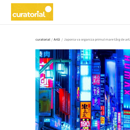
curatorial
/
Artǎ
/
Japonia va organiza primul mare târg de art