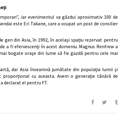
nţi
mporan”, iar evenimentul va găzdui aproximativ 100 de
Gendai este Eri Takane, care a ocupat un post de consilier
e gen din Asia, în 1992, în acelaşi spaţiu rezervat pentru
 de a fi efervescenţi în acest domeniu. Magnus Renfrew a
mai bogate oraşe din lume să fie gazdă pentru cele mai
rtă, dar Asia înseamnă jumătate din populaţia lumii şi
 proporţional cu aceasta. Avem o generaţie tânără de
 a declarat el pentru FT.
i