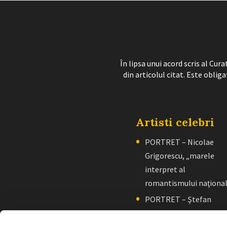
În lipsa unui acord scris al Cu
din articolul citat. Este obliga
Artisti celebri
PORTRET – Nicolae
Grigorescu, „marele
interpret al
romantismului naţiona
PORTRET – Ştefan
Luchian, „un zugrav”
creator de școală