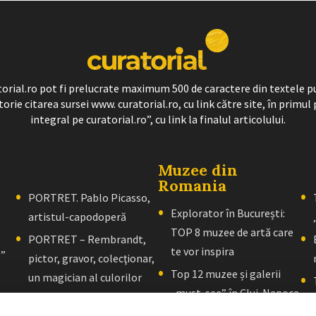
ratorial.ro pot fi prelucrate maximum 500 de caractere din textele p
torie citarea sursei www. curatorial.ro, cu link către site, în primul 
integral pe curatorial.ro”, cu link la finalul articolului.
Muzee din
Romania
PORTRET. Pablo Picasso,
Explorator în București:
artistul-capodoperă
TOP 8 muzee de artă care
PORTRET – Rembrandt,
te vor inspira
l”
pictor, gravor, colecţionar,
Top 12 muzee și galerii
un magician al culorilor
„must-see” în Cluj-Napoca
PORTRET – El Greco: Un
Explorator în Brașov: 10+