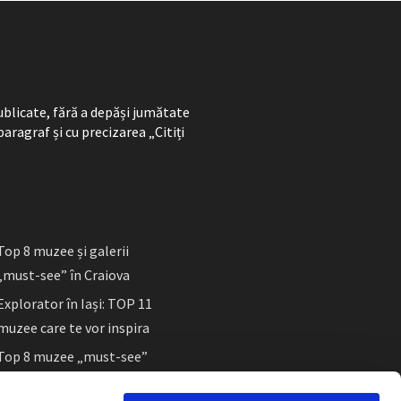
ublicate, fără a depăși jumătate
paragraf și cu precizarea „Citiți
Top 8 muzee și galerii
„must-see” în Craiova
Explorator în Iași: TOP 11
muzee care te vor inspira
Top 8 muzee „must-see”
în Sibiu