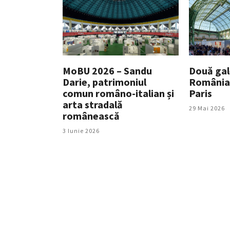
MoBU 2026 – Sandu
Două gale
Darie, patrimoniul
România,
comun româno-italian și
Paris
arta stradală
29 Mai 2026
românească
3 Iunie 2026