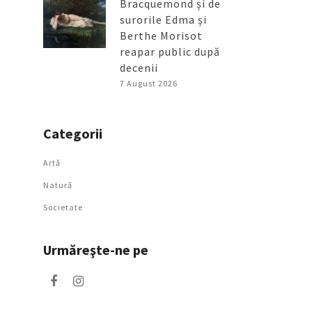
Bracquemond și de
surorile Edma și
Berthe Morisot
reapar public după
decenii
7 August 2026
Categorii
Artǎ
Natură
Societate
Urmăreşte-ne pe