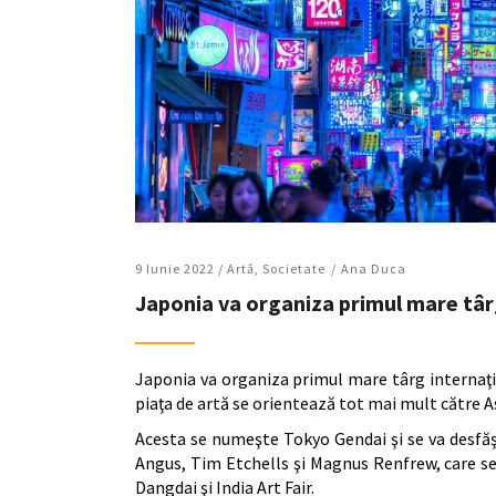
9 Iunie 2022 /
Artǎ
,
Societate
Ana Duca
Japonia va organiza primul mare târ
Japonia va organiza primul mare târg internaţio
piaţa de artă se orientează tot mai mult către 
Acesta se numeşte Tokyo Gendai şi se va desfăşura
Angus, Tim Etchells şi Magnus Renfrew, care s
Dangdai şi India Art Fair.