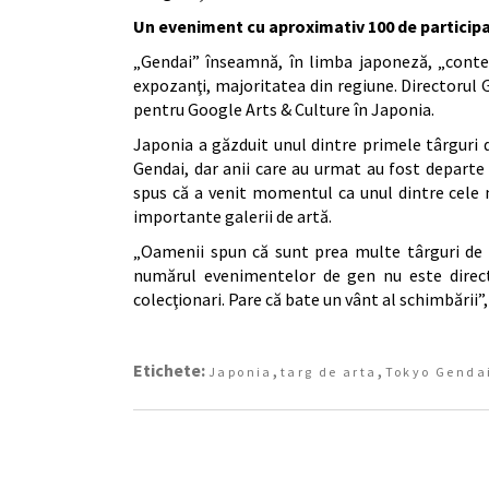
Un eveniment cu aproximativ 100 de participa
„Gendai” înseamnă, în limba japoneză, „conte
expozanţi, majoritatea din regiune. Directorul 
pentru Google Arts & Culture în Japonia.
Japonia a găzduit unul dintre primele târguri d
Gendai, dar anii care au urmat au fost departe
spus că a venit momentul ca unul dintre cele 
importante galerii de artă.
„Oamenii spun că sunt prea multe târguri de a
numărul evenimentelor de gen nu este direct
colecţionari. Pare că bate un vânt al schimbării”,
Etichete:
,
,
Japonia
targ de arta
Tokyo Genda