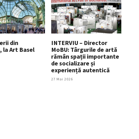
rii din
INTERVIU – Director
 la Art Basel
MoBU: Târgurile de artă
rămân spații importante
de socializare și
experiență autentică
27 Mai 2026