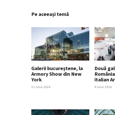
Pe aceeași temă
Galerii bucureștene, la
Două gale
Armory Show din New
România,
York
italian A
21 Iulie 2026
9 Iulie 2026