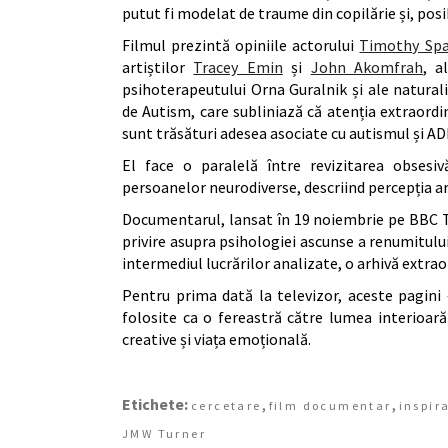
putut fi modelat de traume din copilărie și, posibil
Filmul prezintă opiniile actorului
Timothy Spa
artiștilor
Tracey Emin
și
John Akomfrah
, a
psihoterapeutului Orna Guralnik și ale natural
de Autism, care subliniază că atenția extraordi
sunt trăsături adesea asociate cu autismul și A
El face o paralelă între revizitarea obsesiv
persoanelor neurodiverse, descriind percepția ar
Documentarul, lansat în 19 noiembrie pe BBC Tw
privire asupra psihologiei ascunse a renumitulu
intermediul lucrărilor analizate, o arhivă extra
Pentru prima dată la televizor, aceste pagini
folosite ca o fereastră către lumea interioară
creative și viața emoțională.
Etichete:
,
,
cercetare
film documentar
inspir
JMW Turner