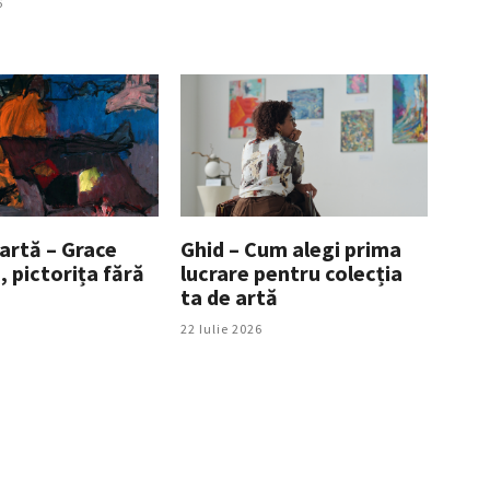
6
artă – Grace
Ghid – Cum alegi prima
 pictorița fără
lucrare pentru colecția
ta de artă
22 Iulie 2026