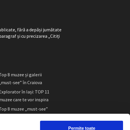
ublicate, fără a depăși jumătate
paragraf și cu precizarea „Citiți
Top 8 muzee și galerii
„must-see” în Craiova
Explorator în Iași: TOP 11
muzee care te vor inspira
Top 8 muzee „must-see”
în Sibiu
Permite toate