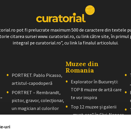
ratorial.ro pot fi prelucrate maximum 500 de caractere din textele p
torie citarea sursei www. curatorial.ro, cu link către site, în primul 
integral pe curatorial.ro”, cu link la finalul articolului.
Muzee din
Romania
PORTRET. Pablo Picasso,
Explorator în București:
artistul-capodoperă
TOP 8 muzee de artă care
PORTRET – Rembrandt,
te vor inspira
l”
pictor, gravor, colecţionar,
Top 12 muzee și galerii
un magician al culorilor
„must-see” în Cluj-Napoca
PORTRET – El Greco: Un
Explorator în Brașov: 10+
maestru al picturii al cărui
ie-uri