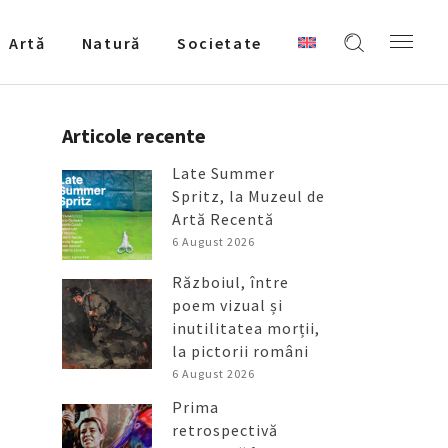
Artǎ
Natură
Societate
Articole recente
Late Summer
Spritz, la Muzeul de
Artă Recentă
6 August 2026
Războiul, între
poem vizual și
inutilitatea morții,
la pictorii români
6 August 2026
Prima
retrospectivă