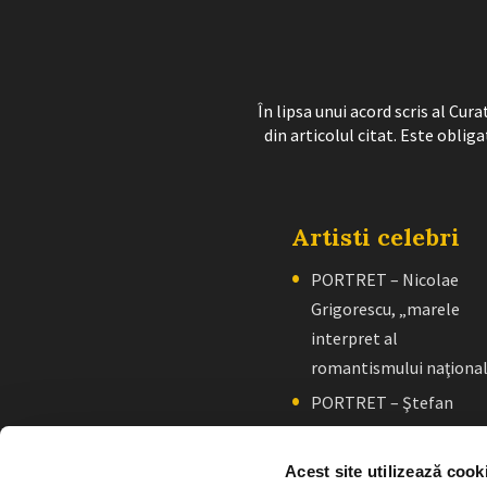
În lipsa unui acord scris al Cu
din articolul citat. Este obliga
Artisti celebri
PORTRET – Nicolae
Grigorescu, „marele
interpret al
romantismului naţiona
PORTRET – Ştefan
Luchian, „un zugrav”
creator de școală
Acest site utilizează cook