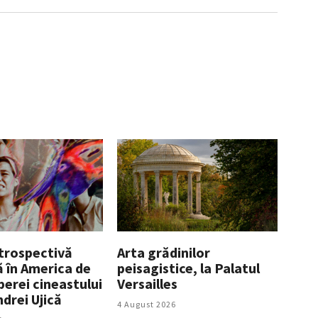
trospectivă
Arta grădinilor
 în America de
peisagistice, la Palatul
perei cineastului
Versailles
drei Ujică
4 August 2026