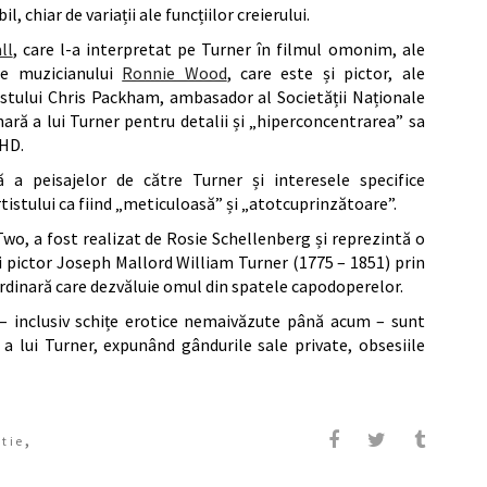
, chiar de variații ale funcțiilor creierului.
ll
, care l-a interpretat pe Turner în filmul omonim, ale
le muzicianului
Ronnie Wood
, care este și pictor, ale
istului Chris Packham, ambasador al Societății Naționale
nară a lui Turner pentru detalii și „hiperconcentrarea” sa
DHD.
ă a peisajelor de către Turner și interesele specifice
tistului ca fiind „meticuloasă” și „atotcuprinzătoare”.
o, a fost realizat de Rosie Schellenberg și reprezintă o
i pictor Joseph Mallord William Turner (1775 – 1851) prin
ordinară care dezvăluie omul din spatele capodoperelor.
 – inclusiv schițe erotice nemaivăzute până acum – sunt
 a lui Turner, expunând gândurile sale private, obsesiile
,
atie