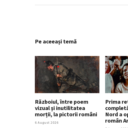
Pe aceeași temă
Războiul, între poem
Prima re
vizual și inutilitatea
completă
morții, la pictorii români
Nord a o
român An
6 August 2026