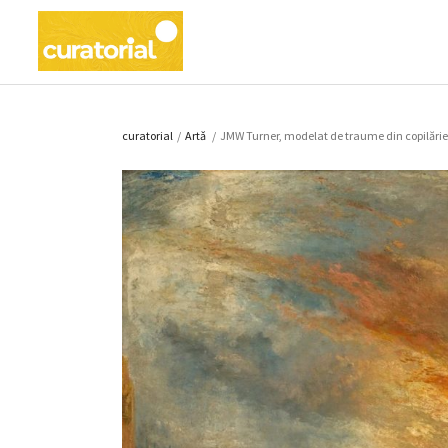
curatorial
/
Artǎ
/
JMW Turner, modelat de traume din copilări