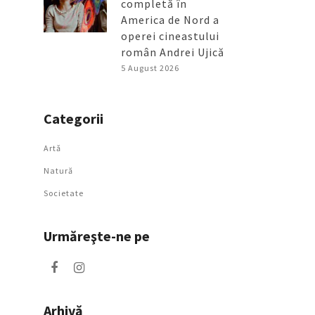
completă în
America de Nord a
operei cineastului
român Andrei Ujică
5 August 2026
Categorii
Artǎ
Natură
Societate
Urmăreşte-ne pe
Arhivă