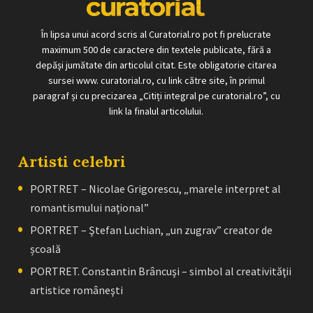
În lipsa unui acord scris al Curatorial.ro pot fi prelucrate
maximum 500 de caractere din textele publicate, fără a
depăși jumătate din articolul citat. Este obligatorie citarea
sursei www. curatorial.ro, cu link către site, în primul
paragraf și cu precizarea „Citiți integral pe curatorial.ro”, cu
link la finalul articolului.
Artisti celebri
PORTRET – Nicolae Grigorescu, „marele interpret al
romantismului naţional”
PORTRET – Ştefan Luchian, „un zugrav” creator de
școală
PORTRET. Constantin Brâncuşi – simbol al creativităţii
artistice româneşti