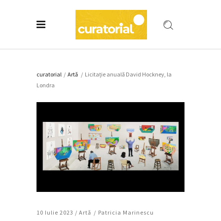
curatorial
/
Artǎ
/
Licitație anuală David Hockney, la
Londra
10 Iulie 2023 /
Artǎ
Patricia Marinescu