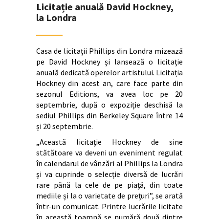
Licitație anuală David Hockney,
la Londra
Casa de licitații Phillips din Londra mizează
pe David Hockney și lansează o licitație
anuală dedicată operelor artistului. Licitația
Hockney din acest an, care face parte din
sezonul Editions, va avea loc pe 20
septembrie, după o expoziție deschisă la
sediul Phillips din Berkeley Square între 14
și 20 septembrie.
„Această licitație Hockney de sine
stătătoare va deveni un eveniment regulat
în calendarul de vânzări al Phillips la Londra
și va cuprinde o selecție diversă de lucrări
rare până la cele de pe piață, din toate
mediile și la o varietate de prețuri”, se arată
într-un comunicat. Printre lucrările licitate
în această toamnă se numără două dintre