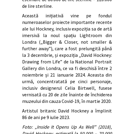
de lire sterline.
Această inițiativă vine pe fondul
numeroaselor proiecte importante recente
ale lui Hockney, inclusiv expoziția sa de artă
imersivă la noul spațiu Lightroom din
Londra („Bigger & Closer, not smaller &
further away”), care a fost prelungită până
la 3 decembrie, și expoziția „David Hockney:
Drawing from Life” de la National Portrait
Gallery din Londra, ce va fi deschisă între 2
noiembrie și 21 ianuarie 2024. Aceasta din
urmă, concentratată pe cinci personaje,
inclusiv designerul Celia Birtwell, fusese
vernisată cu 20 de zile înainte de închiderea
muzeului din cauza Covid-19, în martie 2020.
Artistul britanic David Hockney a împlinit
86 de ani pe 9 iulie 2023.
Foto: „Inside It Opens Up As Well” (2018),
David Hockney, estimată la 50.000 – 70.000