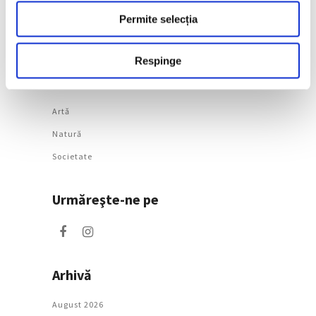
după decenii
Permite selecția
7 August 2026
Respinge
Categorii
Artǎ
Natură
Societate
Urmăreşte-ne pe
Arhivă
August 2026