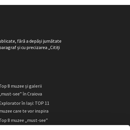
ublicate, fără a depăși jumătate
paragraf și cu precizarea „Citiți
Top 8 muzee și galerii
„must-see” în Craiova
Explorator în Iași: TOP 11
muzee care te vor inspira
Top 8 muzee „must-see”
în Sibiu