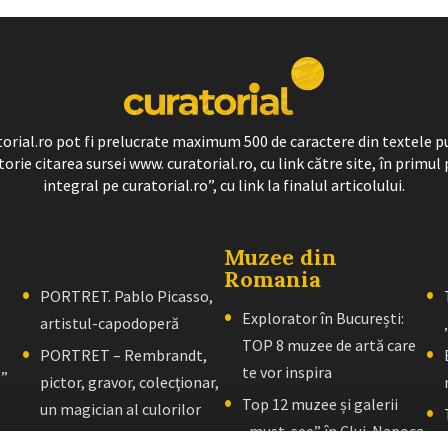
ratorial.ro pot fi prelucrate maximum 500 de caractere din textele p
torie citarea sursei www. curatorial.ro, cu link către site, în primul 
integral pe curatorial.ro”, cu link la finalul articolului.
Muzee din
Romania
PORTRET. Pablo Picasso,
Explorator în București:
artistul-capodoperă
TOP 8 muzee de artă care
PORTRET – Rembrandt,
te vor inspira
l”
pictor, gravor, colecţionar,
Top 12 muzee și galerii
un magician al culorilor
„must-see” în Cluj-Napoca
PORTRET – El Greco: Un