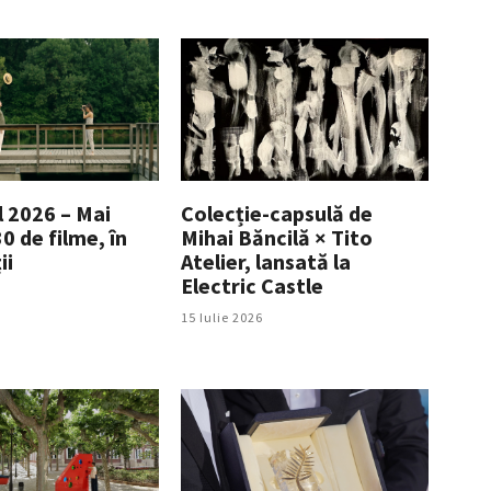
 2026 – Mai
Colecție-capsulă de
0 de filme, în
Mihai Băncilă × Tito
ii
Atelier, lansată la
Electric Castle
15 Iulie 2026