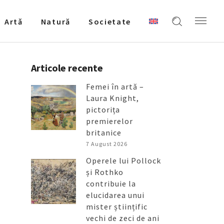
Artǎ
Natură
Societate
Articole recente
Femei în artă –
Laura Knight,
pictorița
premierelor
britanice
7 August 2026
Operele lui Pollock
și Rothko
contribuie la
elucidarea unui
mister științific
vechi de zeci de ani