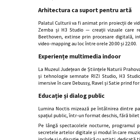
Arhitectura ca suport pentru artă
Palatul Culturii va fi animat prin proiecții de
Zemba și H3 Studio — creații vizuale care re
Beethoven, extinse prin procesare digitală, int
video-mapping au loc între orele 20:00 și 22:00.
Experiențe multimedia indoor
La Muzeul Județean de Științele Naturii Prahova po
și tehnologie semnate RIZI Studio, H3 Studio
imersive în care Debussy, Ravel și Satie prind fo
Educație și dialog public
Lumina Noctis mizează pe întâlnirea dintre pa
spațiul public, într-un format deschis, fără bilet 
Pe lângă spectacolele nocturne, programul pr
secretele artelor digitale și modul în care muzi
include și o discuție publică cu artiști, dedicată 