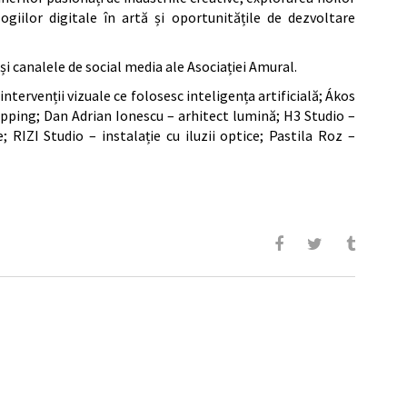
logiilor digitale în artă și oportunitățile de dezvoltare
i canalele de social media ale Asociației Amural.
 intervenții vizuale ce folosesc inteligența artificială; Ákos
ping; Dan Adrian Ionescu – arhitect lumină; H3 Studio –
; RIZI Studio – instalație cu iluzii optice; Pastila Roz –