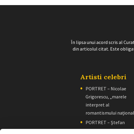
În lipsa unui acord scris al Cu
din articolul citat. Este obliga
Artisti celebri
PORTRET – Nicolae
Grigorescu, „marele
interpret al
romantismului naţiona
PORTRET – Ştefan
Luchian, „un zugrav”