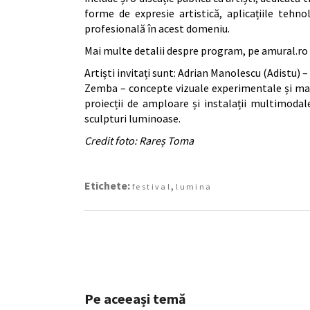
forme de expresie artistică, aplicațiile tehno
profesională în acest domeniu.
Mai multe detalii despre program, pe amural.ro ș
Artiști invitați sunt: Adrian Manolescu (Adistu) –
Zemba – concepte vizuale experimentale și map
proiecții de amploare și instalații multimodale
sculpturi luminoase.
Credit foto: Rareș Toma
Etichete:
,
festival
lumina
Pe aceeași temă