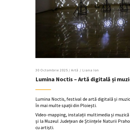
30 Octombrie 2025 /
Artǎ
Liana Ion
Lumina Noctis – Artă digitală și muzi
Lumina Noctis, festival de artă digitală și muzi
în mai multe spații din Ploiești.
Video-mapping, instalații multimedia și muzică 
și la Muzeul Județean de Științele Naturii Praho
cu artiști.