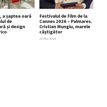
 a șaptea oară
Festivalul de Film de la
alul de
Cannes 2026 – Palmares.
ră și design
Cristian Mungiu, marele
ico
câștigător
23 Mai 2026