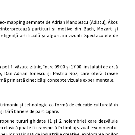
 video-mapping semnate de Adrian Manolescu (Adistu), Ákos
interpretează partituri și motive din Bach, Mozart și
eligență artificială și algoritmi vizuali. Spectacolele de
t fi văzute zilnic, între 09:00 și 17:00, instalații de artă
, Dan Adrian Ionescu și Pastila Roz, care oferă trasee
rmă prin artă cinetică și concepte vizuale experimentale.
trimoniu și tehnologie ca formă de educație culturală în
și fără bariere de participare.
opune tururi ghidate (1 și 2 noiembrie) care dezvăluie
ca clasică poate fi transpusă în limbaj vizual. Evenimentul
tinerilor pasionați de industriile creative, explorarea noilor