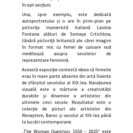
în opt secțiuni.
Una, spre exemplu, este dedicată
autoportretului și o are în prim-plan pe
pictorița manieristă italiană Lavinia
Fontana alături de Somaya Crtichlow,
tânără pictoriță britanică ale cărei imagini
în format mic cu femei de culoare nud
meditează asupra secolelor de
reprezentare feminină.
Această expoziție contestă ideea că femeile
erau în mare parte absente din artă înainte
de sfârșitul secolului al XIX-lea. Narațiunea
vizuală este o mărturie a creativității
durabile și dinamice a artistelor din
ultimele cinci secole. Rezultatul este o
colecție de picturi ale artistelor din
Renaștere, Baroc și secolul al XIX-lea până
la lucrări contemporane.
„The Woman Question. 1550 – 2025” este