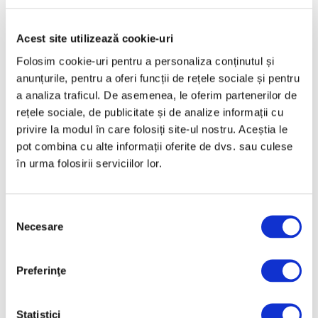
Acest site utilizează cookie-uri
Folosim cookie-uri pentru a personaliza conținutul și
Articole recente
anunțurile, pentru a oferi funcții de rețele sociale și pentru
Reinterpretare
a analiza traficul. De asemenea, le oferim partenerilor de
contemporană a operei
rețele sociale, de publicitate și de analize informații cu
lui Brâncuși, în expoziție
privire la modul în care folosiți site-ul nostru. Aceștia le
de artă urbană la
pot combina cu alte informații oferite de dvs. sau culese
Belgrad
în urma folosirii serviciilor lor.
7 August 2026
Galeriile Uffizi din
Selecția
Florența, renovare fără
Necesare
consimțământului
precedent
7 August 2026
Preferinţe
Peisaje de Marie
Bracquemond și de
surorile Edma și Berthe
Statistici