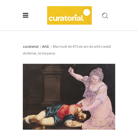
curatorial
/
Artǎ
/
Mai mult de 475 de ani de artă creată
de femei, la Varșovia