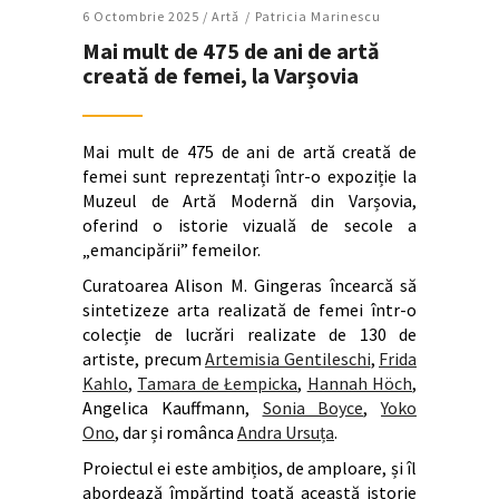
6 Octombrie 2025 /
Artǎ
Patricia Marinescu
Mai mult de 475 de ani de artă
creată de femei, la Varșovia
Mai mult de 475 de ani de artă creată de
femei sunt reprezentați într-o expoziție la
Muzeul de Artă Modernă din Varșovia,
oferind o istorie vizuală de secole a
„emancipării” femeilor.
Curatoarea Alison M. Gingeras încearcă să
sintetizeze arta realizată de femei într-o
colecție de lucrări realizate de 130 de
artiste, precum
Artemisia Gentileschi
,
Frida
Kahlo
,
Tamara de Łempicka
,
Hannah Höch
,
Angelica Kauffmann,
Sonia Boyce
,
Yoko
Ono
, dar și românca
Andra Ursuța
.
Proiectul ei este ambițios, de amploare, și îl
abordează împărțind toată această istorie