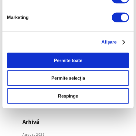
Morisot reapar public
după decenii
Marketing
7 August 2026
Categorii
Afişare
Artǎ
Permite toate
Natură
Societate
Permite selecția
Urmăreşte-ne pe
Respinge
Arhivă
August 2026