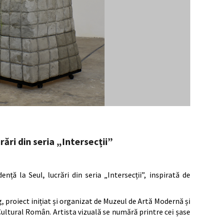
ări din seria „Intersecții”
nță la Seul, lucrări din seria „Intersecții”, inspirată de
proiect inițiat și organizat de Muzeul de Artă Modernă și
Cultural Român. Artista vizuală se numără printre cei șase