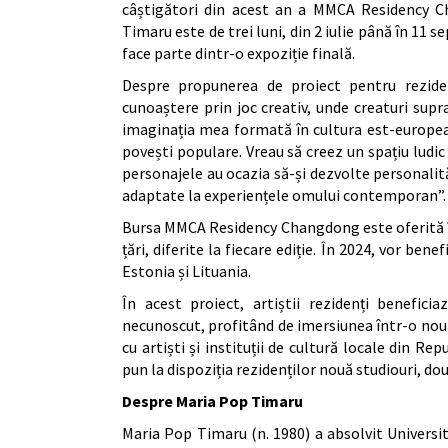
câștigători din acest an a MMCA Residency Ch
Timaru este de trei luni, din 2 iulie până în 11 
face parte dintr-o expoziție finală.
Despre propunerea de proiect pentru rezide
cunoaștere prin joc creativ, unde creaturi supr
imaginația mea formată în cultura est-european
povești populare. Vreau să creez un spațiu ludic 
personajele au ocazia să-și dezvolte personalități
adaptate la experiențele omului contemporan”.
Bursa MMCA Residency Changdong este oferită în 
țări, diferite la fiecare ediție. În 2024, vor ben
Estonia și Lituania.
În acest proiect, artiștii rezidenți benefic
necunoscut, profitând de imersiunea într-o nouă 
cu artiști și instituții de cultură locale din
pun la dispoziția rezidenților nouă studiouri, două
Despre Maria Pop Timaru
Maria Pop Timaru (n. 1980) a absolvit Universi