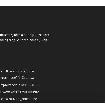
ublicate, fără a depăși jumătate
paragraf și cu precizarea „Citiți
Top 8 muzee și galerii
„must-see” în Craiova
Explorator în Iași: TOP 11
muzee care te vor inspira
Top 8 muzee „must-see”
în Sibiu