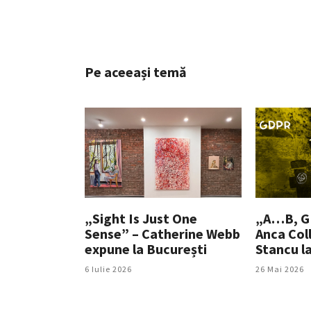
Pe aceeași temă
„Sight Is Just One
„A…B, GD
Sense” – Catherine Webb
Anca Coll
expune la București
Stancu l
6 Iulie 2026
26 Mai 2026