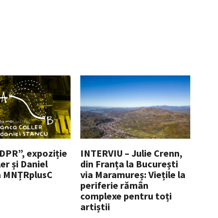
PR”, expoziție
INTERVIU – Julie Crenn,
er și Daniel
din Franța la București
a MNȚRplusC
via Maramureș: Viețile la
periferie rămân
complexe pentru toți
artiștii