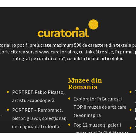
ratorial.ro pot fi prelucrate maximum 500 de caractere din textele p
torie citarea sursei www. curatorial.ro, cu link către site, în primul 
integral pe curatorial.ro”, cu link la finalul articolului.
Muzee din
Romania
PORTRET. Pablo Picasso,
Explorator în București:
artistul-capodoperă
TOP 8 muzee de artă care
PORTRET – Rembrandt,
te vor inspira
l”
pictor, gravor, colecţionar,
Top 12 muzee și galerii
un magician al culorilor
„must-see” în Cluj-Napoca
PORTRET – El Greco: Un