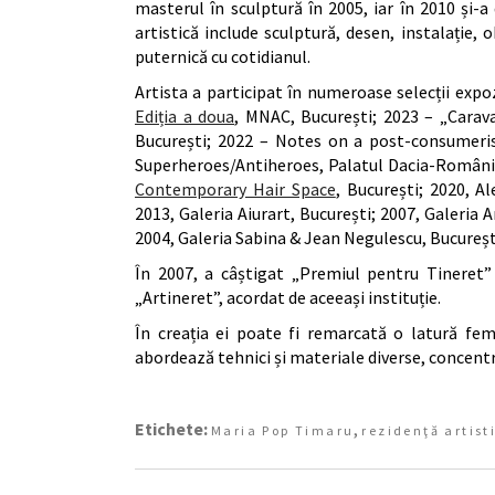
masterul în sculptură în 2005, iar în 2010 și-a 
artistică include sculptură, desen, instalație
puternică cu cotidianul.
Artista a participat în numeroase selecții exp
Ediția a doua
, MNAC, București; 2023 – „Carav
București; 2022 – Notes on a post-consumerist
Superheroes/Antiheroes, Palatul Dacia-România,
Contemporary Hair Space
, București; 2020, Al
2013, Galeria Aiurart, București; 2007, Galeria 
2004, Galeria Sabina & Jean Negulescu, Bucureșt
În 2007, a câștigat „Premiul pentru Tineret”
„Artineret”, acordat de aceeași instituție.
În creația ei poate fi remarcată o latură fem
abordează tehnici și materiale diverse, concent
Etichete:
,
Maria Pop Timaru
rezidenţă artist