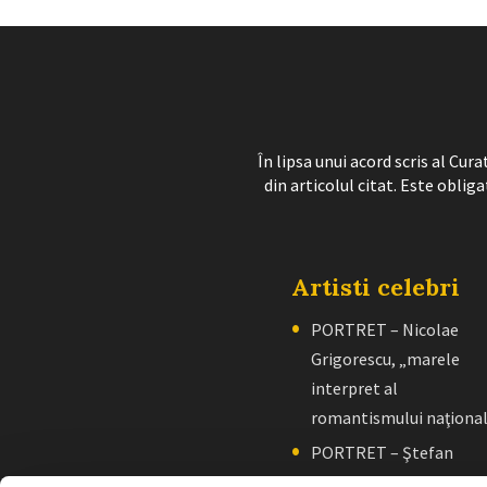
În lipsa unui acord scris al Cu
din articolul citat. Este obliga
Artisti celebri
PORTRET – Nicolae
Grigorescu, „marele
interpret al
romantismului naţiona
PORTRET – Ştefan
Luchian, „un zugrav”