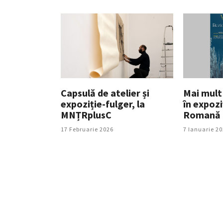
Capsulă de atelier și
Mai mult 
expoziție-fulger, la
în expozi
MNȚRplusC
Romană
17 Februarie 2026
7 Ianuarie 2