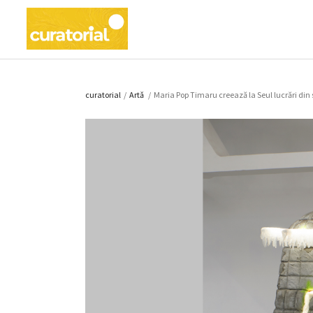
curatorial
/
Artǎ
/
Maria Pop Timaru creează la Seul lucrări din s