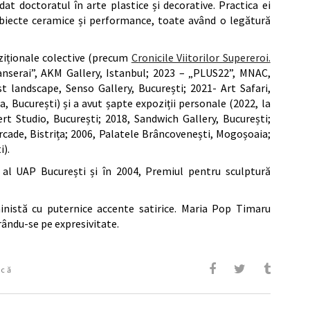
dat doctoratul în arte plastice și decorative. Practica ei
, obiecte ceramice și performance, toate având o legătură
oziționale colective (precum
Cronicile Viitorilor Supereroi.
anserai”, AKM Gallery, Istanbul; 2023 – „PLUS22”, MNAC,
 landscape, Senso Gallery, București; 2021- Art Safari,
 București) și a avut șapte expoziții personale (2022, la
ert Studio, București; 2018, Sandwich Gallery, București;
Arcade, Bistrița; 2006, Palatele Brâncovenești, Mogoșoaia;
i).
 al UAP București și în 2004, Premiul pentru sculptură
inistă cu puternice accente satirice. Maria Pop Timaru
rându-se pe expresivitate.
ică