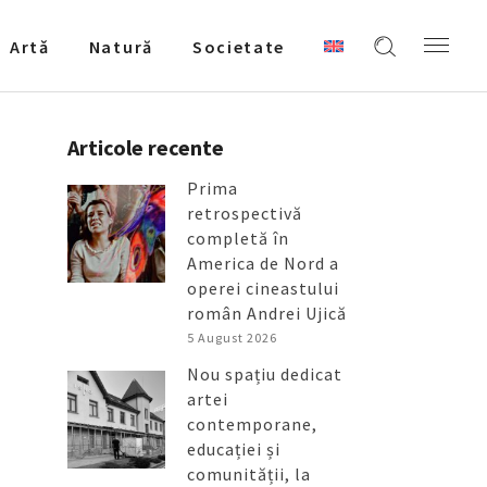
Artǎ
Natură
Societate
Articole recente
Prima
retrospectivă
completă în
America de Nord a
operei cineastului
român Andrei Ujică
5 August 2026
Nou spațiu dedicat
artei
contemporane,
educației și
comunității, la