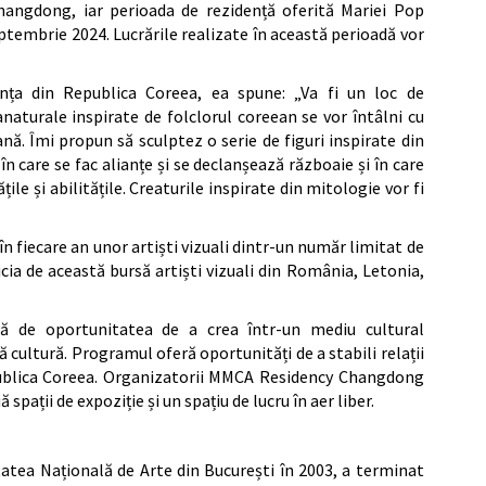
angdong, iar perioada de rezidență oferită Mariei Pop
septembrie 2024. Lucrările realizate în această perioadă vor
nța din Republica Coreea, ea spune: „Va fi un loc de
anaturale inspirate de folclorul coreean se vor întâlni cu
ă. Îmi propun să sculptez o serie de figuri inspirate din
în care se fac alianțe și se declanșează războaie și în care
le și abilitățile. Creaturile inspirate din mitologie vor fi
fiecare an unor artiști vizuali dintr-un număr limitat de
eficia de această bursă artiști vizuali din România, Letonia,
iază de oportunitatea de a crea într-un mediu cultural
cultură. Programul oferă oportunități de a stabili relații
 Republica Coreea. Organizatorii MMCA Residency Changdong
 spații de expoziție și un spațiu de lucru în aer liber.
tatea Națională de Arte din București în 2003, a terminat