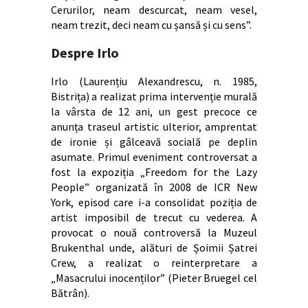
Cerurilor, neam descurcat, neam vesel,
neam trezit, deci neam cu șansă și cu sens”.
Despre Irlo
Irlo (Laurențiu Alexandrescu, n. 1985,
Bistrița) a realizat prima intervenție murală
la vârsta de 12 ani, un gest precoce ce
anunța traseul artistic ulterior, amprentat
de ironie și gâlceavă socială pe deplin
asumate. Primul eveniment controversat a
fost la expoziția „Freedom for the Lazy
People” organizată în 2008 de ICR New
York, episod care i-a consolidat poziția de
artist imposibil de trecut cu vederea. A
provocat o nouă controversă la Muzeul
Brukenthal unde, alături de Șoimii Șatrei
Crew, a realizat o reinterpretare a
„Masacrului inocenților” (Pieter Bruegel cel
Bătrân).