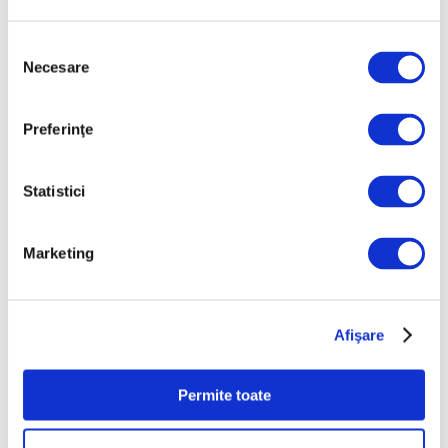
Selecția
Necesare
consimțământului
Preferinţe
Statistici
Nicolae Stoica, ultimul mare
interbelic – Recuperare istorică
Marketing
după mai bine de 80 de ani
7 August 2026
Afişare
Permite toate