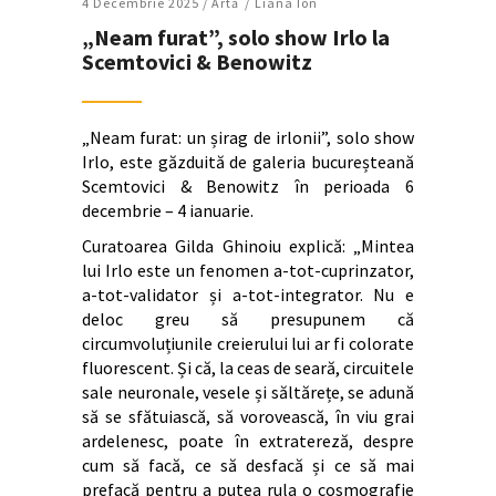
4 Decembrie 2025 /
Artǎ
Liana Ion
„Neam furat”, solo show Irlo la
Scemtovici & Benowitz
„Neam furat: un șirag de irlonii”, solo show
Irlo, este găzduită de galeria bucureșteană
Scemtovici & Benowitz în perioada 6
decembrie – 4 ianuarie.
Curatoarea Gilda Ghinoiu explică: „Mintea
lui Irlo este un fenomen a-tot-cuprinzator,
a-tot-validator și a-tot-integrator. Nu e
deloc greu să presupunem că
circumvoluțiunile creierului lui ar fi colorate
fluorescent. Și că, la ceas de seară, circuitele
sale neuronale, vesele și săltărețe, se adună
să se sfătuiască, să vorovească, în viu grai
ardelenesc, poate în extratereză, despre
cum să facă, ce să desfacă și ce să mai
prefacă pentru a putea rula o cosmografie