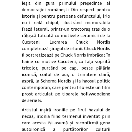
ieșit din gura primului președinte al
democrației românești. Din respect pentru
istorie și pentru persoana defunctului, Irlo
nu-i redă chipul, ilustrând memorabila
frază lateral, printr-un tractoraș tras de o
rățușcă tatuată cu motivele ceramicii de la
Cucuteni. Lucrarea Chuck Nordis
completează șiragul de irlonii. Chuck Nordis
îl portretizează pe Chuck Norris îmbrăcat în
haine cu motive Cucuteni, cu fața vopsită
tricolor, purtând pe cap, peste pălăria
iconică, coiful de aur, o trimitere clară,
aspră, la Schema Nordis și la haosul politic
contemporan, care pentru Irlo este un film
prost articulat pe tiparele hollywoodiene
de serie B.
Artistul înșiră ironiile pe firul hazului de
necaz, irlonia fiind termenul inventat prin
care acesta își asumă și reconfirmă gena
autoironică a purtătorilor culturii