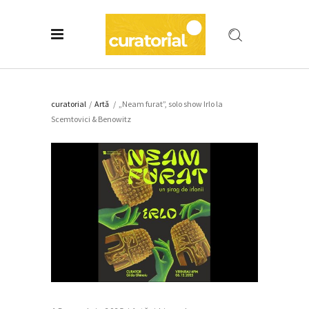
curatorial
/
Artǎ
/
„Neam furat”, solo show Irlo la
Scemtovici & Benowitz