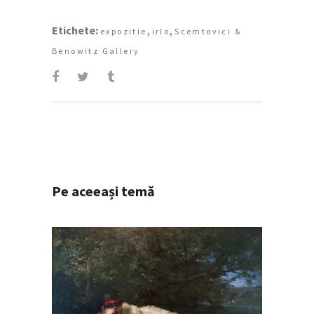
Etichete:
,
,
expozitie
irlo
Scemtovici &
Benowitz Gallery
Pe aceeași temă