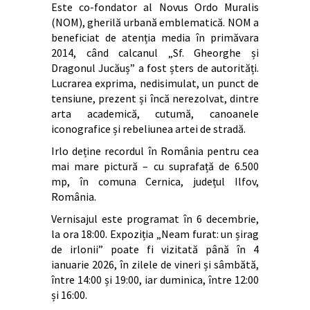
Este co-fondator al Novus Ordo Muralis
(NOM), gherilă urbană emblematică. NOM a
beneficiat de atenția media în primăvara
2014, când calcanul „Sf. Gheorghe și
Dragonul Jucăuș” a fost șters de autorități.
Lucrarea exprima, nedisimulat, un punct de
tensiune, prezent și încă nerezolvat, dintre
arta academică, cutumă, canoanele
iconografice și rebeliunea artei de stradă.
Irlo deține recordul în România pentru cea
mai mare pictură – cu suprafață de 6.500
mp, în comuna Cernica, județul Ilfov,
România.
Vernisajul este programat în 6 decembrie,
la ora 18:00. Expoziția „Neam furat: un șirag
de irlonii” poate fi vizitată până în 4
ianuarie 2026, în zilele de vineri și sâmbătă,
între 14:00 și 19:00, iar duminica, între 12:00
și 16:00.