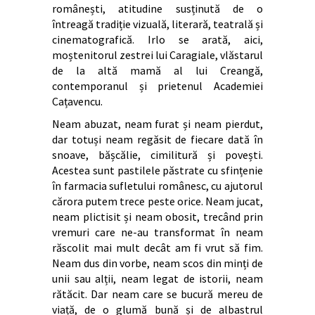
românești, atitudine susținută de o
întreagă tradiție vizuală, literară, teatrală și
cinematografică. Irlo se arată, aici,
moștenitorul zestrei lui Caragiale, vlăstarul
de la altă mamă al lui Creangă,
contemporanul și prietenul Academiei
Cațavencu.
Neam abuzat, neam furat și neam pierdut,
dar totuși neam regăsit de fiecare dată în
snoave, bășcălie, cimilitură și povești.
Acestea sunt pastilele păstrate cu sfințenie
în farmacia sufletului românesc, cu ajutorul
cărora putem trece peste orice. Neam jucat,
neam plictisit și neam obosit, trecând prin
vremuri care ne-au transformat în neam
răscolit mai mult decât am fi vrut să fim.
Neam dus din vorbe, neam scos din minți de
unii sau alții, neam legat de istorii, neam
rătăcit. Dar neam care se bucură mereu de
viață, de o glumă bună și de albastrul