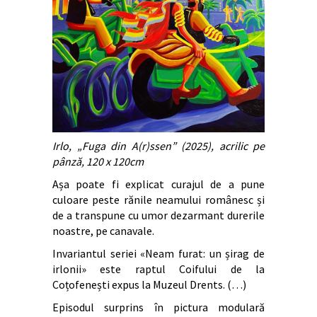
Irlo, „Fuga din A(r)ssen” (2025), acrilic pe
pânză, 120 x 120cm
Așa poate fi explicat curajul de a pune
culoare peste rănile neamului românesc și
de a transpune cu umor dezarmant durerile
noastre, pe canavale.
Invariantul seriei «Neam furat: un șirag de
irlonii» este raptul Coifului de la
Coțofenești expus la Muzeul Drents. (…)
Episodul surprins în pictura modulară