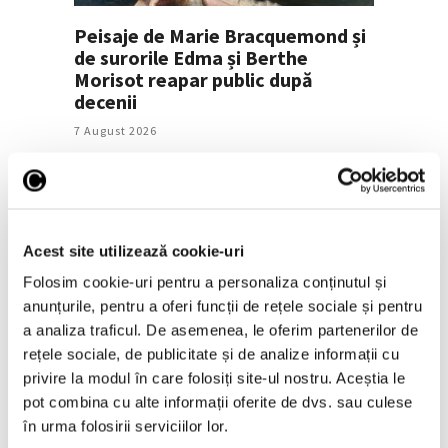
Peisaje de Marie Bracquemond și
de surorile Edma și Berthe
Morisot reapar public după
decenii
7 August 2026
Acest site utilizează cookie-uri
Folosim cookie-uri pentru a personaliza conținutul și
anunțurile, pentru a oferi funcții de rețele sociale și pentru
a analiza traficul. De asemenea, le oferim partenerilor de
Galliano, al treilea creator de
rețele sociale, de publicitate și de analize informații cu
modă care beneficiază în timpul
privire la modul în care folosiți site-ul nostru. Aceștia le
vieții de o retrospectivă la Met
pot combina cu alte informații oferite de dvs. sau culese
în urma folosirii serviciilor lor.
7 August 2026