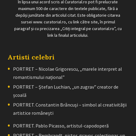
În lipsa unui acord scris al Curatorial.ro pot fi prelucrate
maximum 500 de caractere din textele publicate, fără a
depăși jumătate din articolul citat. Este obligatorie citarea
sursei www. curatorial.ro, cu link către site, în primul
paragraf și cu precizarea „Citiți integral pe curatorial.ro”, cu
link la finalul articolului.
Artisti celebri
PORTRET – Nicolae Grigorescu, „marele interpret al
romantismului naţional”
PORTRET – Ştefan Luchian, „un zugrav” creator de
școală
PORTRET. Constantin Brâncuşi – simbol al creativităţii
artistice româneşti
PORTRET. Pablo Picasso, artistul-capodoperă
PORTRET – Rembrandt, pictor, gravor, colecţionar, un