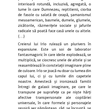
interioară rotundă, incluzivă, agregată, o
lume în care Dumnezeu, reptilienii, ciorba
de fasole cu salată de ceapă, șamanismul
mesoamerican, basmele, dumele, glumele,
zicătorile, răzmerițele sociale și jafurile
radicale să poată face casă unele cu altele.
(…)
Creierul lui Irlo rulează un plurivers în
expansiune. Este un soi de laborator
fantasmagoric în care ideile explodează, se
multiplică, se ciocnesc unele de altele și se
reasamblează în constelații imaginare pline
de culoare. Irlo se joacă nu doar cu lumea din
capul lui, ci și cu lumile din capetele
noastre. Amestecă și ironizează familii
întregi de galaxii imaginare, pe care le
transpune pe suprafețe ca pe niște hărți
afective transpersonale ale copilăriei
universale, în care formele și personajele
respiră aer pământean, râd, se încruntă, se