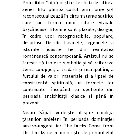
Pruncii din Coțofenești este cheia de citire a
seriei. Irlo plimbă coiful prin lume și-l
recontextualizează în circumstanțe satirice
care iau forma unor citate vizuale
bășcălioase. Irloniile sunt plasate, desigur,
în cadre ușor recognoscibile, populare,
desprinse fie din basmele, legendele și
istoriile noastre fie din realitatea
românească contemporană. Artistul nu se
ferește să izoleze simbolic și să reitereze
tema corupției, a trădării și manipulării, a
furtului de valori materiale și a lipsei de
consistentă spirituală, în formele lor
continuate, începând cu spolierile din
perioada antichității clasice și până în
prezent.
Neam Săpat vorbește despre condiția
țăranilor ardeleni în perioada dominației
austro-ungare, iar The Ducks Come from
the Trucks ne reamintește de porumbelul