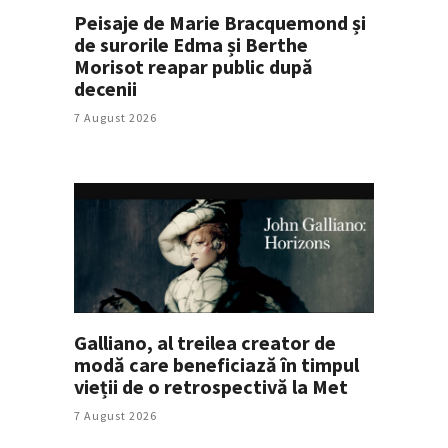
Peisaje de Marie Bracquemond și
de surorile Edma și Berthe
Morisot reapar public după
decenii
7 August 2026
Galliano, al treilea creator de
modă care beneficiază în timpul
vieții de o retrospectivă la Met
7 August 2026