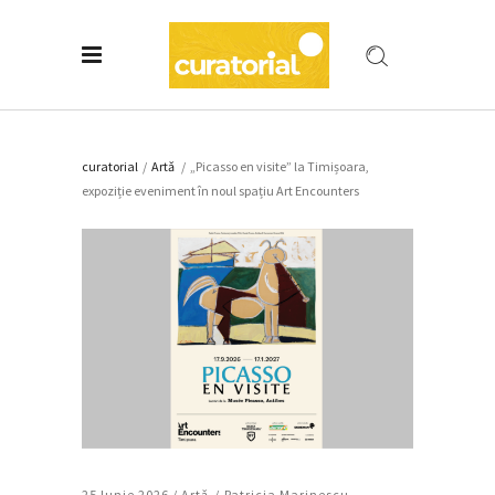
curatorial
/
Artǎ
/
„Picasso en visite” la Timișoara,
expoziție eveniment în noul spațiu Art Encounters
25 Iunie 2026 /
Artǎ
Patricia Marinescu