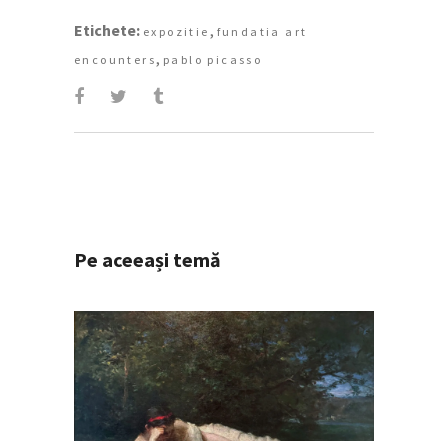
Etichete:
,
expozitie
fundatia art
,
encounters
pablo picasso
Pe aceeași temă