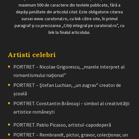
maximum 500 de caractere din textele publicate, fără a
depăși jumătate din articolul citat. Este obligatorie citarea
sursei www. curatorial.ro, cu link către site, în primul
paragraf și cu precizarea „Citiți integral pe curatorial.ro”, cu
link la finalul articolului.
Artisti celebri
PORTRET – Nicolae Grigorescu, „marele interpret al
romantismului naţional”
PORTRET – Ştefan Luchian, „un zugrav” creator de
școală
PORTRET. Constantin Brâncuşi – simbol al creativităţii
artistice româneşti
PORTRET. Pablo Picasso, artistul-capodoperă
PORTRET – Rembrandt, pictor, gravor, colecţionar, un