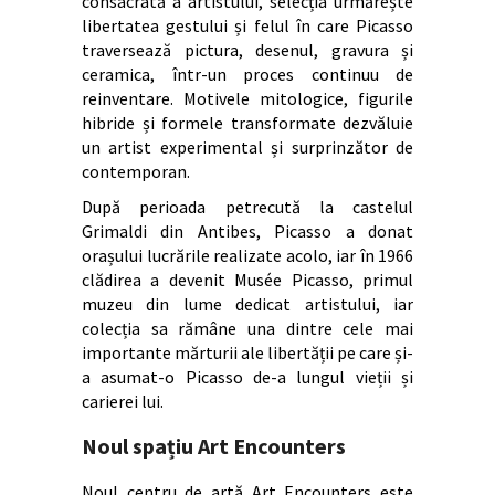
consacrată a artistului, selecția urmărește
libertatea gestului și felul în care Picasso
traversează pictura, desenul, gravura și
ceramica, într-un proces continuu de
reinventare. Motivele mitologice, figurile
hibride și formele transformate dezvăluie
un artist experimental și surprinzător de
contemporan.
După perioada petrecută la castelul
Grimaldi din Antibes, Picasso a donat
orașului lucrările realizate acolo, iar în 1966
clădirea a devenit Musée Picasso, primul
muzeu din lume dedicat artistului, iar
colecția sa rămâne una dintre cele mai
importante mărturii ale libertății pe care și-
a asumat-o Picasso de-a lungul vieții și
carierei lui.
Noul spațiu Art Encounters
Noul centru de artă Art Encounters este