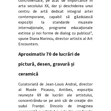
controversate, pe atât de importante în
arta secolului XX, dar și deschiderea unui
centru de artă dedicat integral artei
contemporane, capabil să găzduiască
expoziții la standarde muzeale
internaționale, programe educaționale
extinse și noi forme de dialog cu publicul”,
spune Diana Marincu, director artistic al Art
Encounters.
Aproximativ 70 de lucrări de
pictură, desen, gravură și
ceramică
Curatoriată de Jean-Louis Andral, director
al Musée Picasso, Antibes, expoziția
reunește 69 de lucrări ale artistului,
concentrându-se pe anii săi de creație din
sudul Franței. Dincolo de imaginea