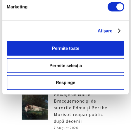
Marketing
Articole recente
Reinterpretare
contemporană a operei
Afişare
lui Brâncuși, în expoziție
de artă urbană la
Belgrad
Permite toate
7 August 2026
Galeriile Uffizi din
Permite selecția
Florența, renovare fără
precedent
Respinge
7 August 2026
Peisaje de Marie
Bracquemond și de
surorile Edma și Berthe
Morisot reapar public
după decenii
7 August 2026