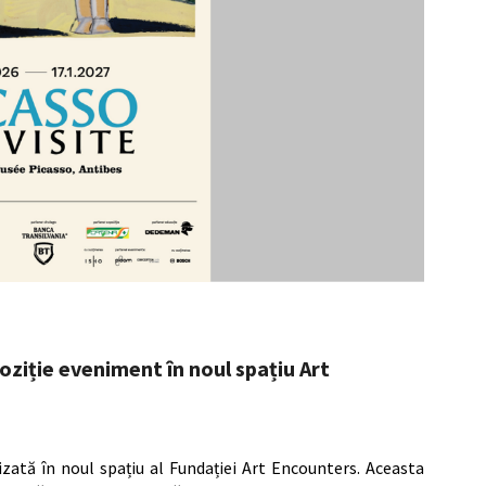
oziție eveniment în noul spațiu Art
izată în noul spațiu al Fundației Art Encounters. Aceasta