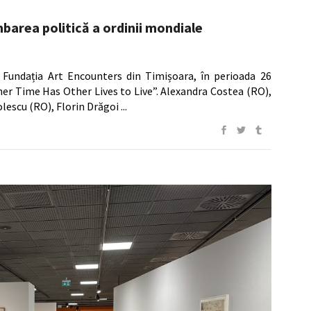
imbarea politică a ordinii mondiale
a Fundația Art Encounters din Timișoara, în perioada 26
her Time Has Other Lives to Live”. Alexandra Costea (RO),
olescu (RO), Florin Drăgoi