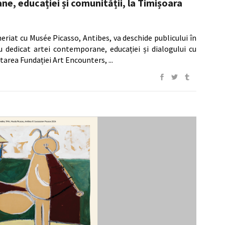
e, educației și comunității, la Timișoara
neriat cu Musée Picasso, Antibes, va deschide publicului în
dedicat artei contemporane, educației și dialogului cu
ltarea Fundației Art Encounters,