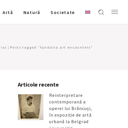
Artǎ
Natură
Societate
rial
/
Posts tagged "fundatia art encounters"
Articole recente
Reinterpretare
contemporană a
operei lui Brâncuși,
în expoziție de artă
urbană la Belgrad
7 August 2026