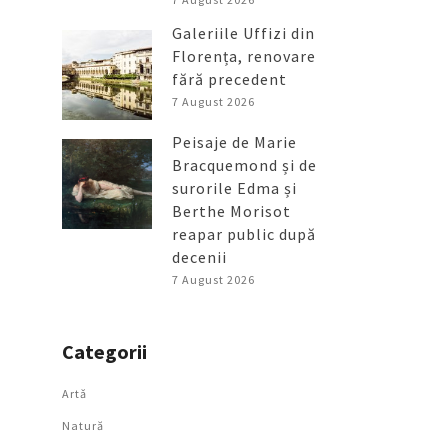
Galeriile Uffizi din
Florența, renovare
fără precedent
7 August 2026
Peisaje de Marie
Bracquemond și de
surorile Edma și
Berthe Morisot
reapar public după
decenii
7 August 2026
Categorii
Artǎ
Natură