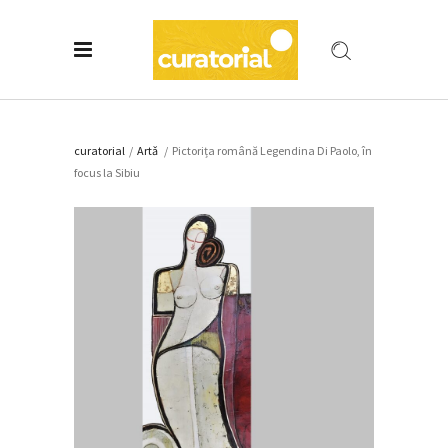
curatorial
/
Artǎ
/
Pictorița română Legendina Di Paolo, în
focus la Sibiu