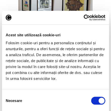
Creația pe hârtie a lui Victor
Brauner, la Galeria Romană
31 Iulie 2026
Acest site utilizează cookie-uri
Folosim cookie-uri pentru a personaliza conținutul și
anunțurile, pentru a oferi funcții de rețele sociale și pentru
a analiza traficul. De asemenea, le oferim partenerilor de
rețele sociale, de publicitate și de analize informații cu
privire la modul în care folosiți site-ul nostru. Aceștia le
Articole recente
pot combina cu alte informații oferite de dvs. sau culese
Războiul, între poem
în urma folosirii serviciilor lor.
vizual și inutilitatea
morții, la pictorii
români
Selecția
Necesare
6 August 2026
consimțământului
Prima retrospectivă