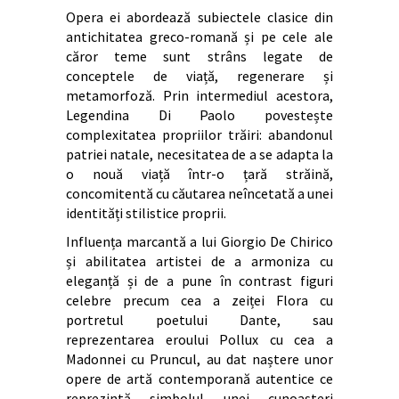
Opera ei abordează subiectele clasice din
antichitatea greco-romană și pe cele ale
căror teme sunt strâns legate de
conceptele de viață, regenerare și
metamorfoză. Prin intermediul acestora,
Legendina Di Paolo povestește
complexitatea propriilor trăiri: abandonul
patriei natale, necesitatea de a se adapta la
o nouă viață într-o țară străină,
concomitentă cu căutarea neîncetată a unei
identități stilistice proprii.
Influența marcantă a lui Giorgio De Chirico
și abilitatea artistei de a armoniza cu
eleganță și de a pune în contrast figuri
celebre precum cea a zeiței Flora cu
portretul poetului Dante, sau
reprezentarea eroului Pollux cu cea a
Madonnei cu Pruncul, au dat naștere unor
opere de artă contemporană autentice ce
reprezintă simbolul unei cunoașteri