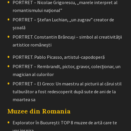
PORTRET – Nicolae Grigorescu, „marele interpret al
romantismului naţional”
PORTRET – Ştefan Luchian, „un zugrav” creator de
școală
PORTRET. Constantin Brâncuşi – simbol al creativităţii
artistice româneşti
PORTRET. Pablo Picasso, artistul-capodoperă
PORTRET – Rembrandt, pictor, gravor, colecţionar, un
magician al culorilor
PORTRET – El Greco: Un maestru al picturii al cărui stil
tulburător a fost redescoperit după sute de ani de la
moartea sa
Muzee din Romania
Explorator în București: TOP 8 muzee de artă care te
vor inspira