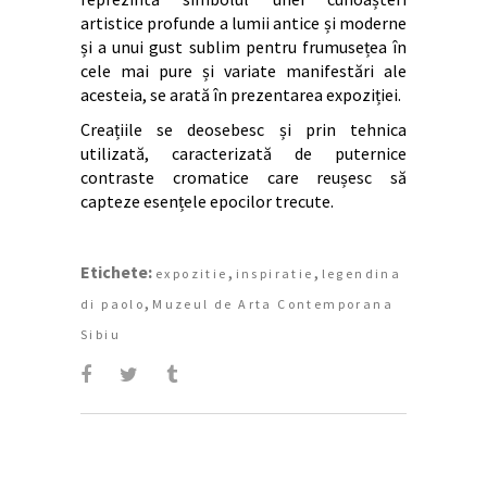
artistice profunde a lumii antice și moderne
și a unui gust sublim pentru frumusețea în
cele mai pure și variate manifestări ale
acesteia, se arată în prezentarea expoziției.
Creațiile se deosebesc și prin tehnica
utilizată, caracterizată de puternice
contraste cromatice care reușesc să
capteze esențele epocilor trecute.
Etichete:
,
,
expozitie
inspiratie
legendina
,
di paolo
Muzeul de Arta Contemporana
Sibiu