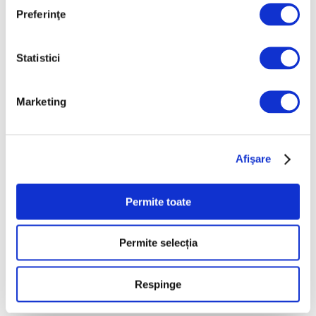
completă în America de
Preferinţe
Nord a operei
cineastului român
Andrei Ujică
Statistici
5 August 2026
Nou spațiu dedicat artei
Marketing
contemporane,
educației și comunității,
la Timișoara
Afişare
5 August 2026
Permite toate
Categorii
Permite selecția
Artǎ
Natură
Respinge
Societate