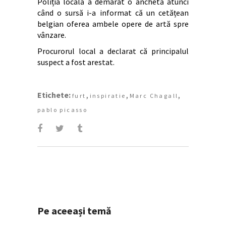
Poliția locală a demarat o anchetă atunci
când o sursă i-a informat că un cetățean
belgian oferea ambele opere de artă spre
vânzare.
Procurorul local a declarat că principalul
suspect a fost arestat.
Etichete:
,
,
,
furt
inspiratie
Marc Chagall
pablo picasso
Pe aceeași temă