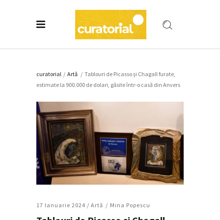
curatorial
/
Artǎ
/
Tablouri de Picasso și Chagall furate,
estimate la 900.000 de dolari, găsite într-o casă din Anvers
17 Ianuarie 2024 /
Artǎ
Mina Popescu