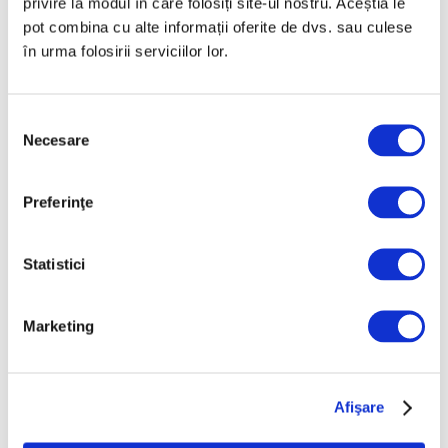
privire la modul în care folosiți site-ul nostru. Aceștia le
pot combina cu alte informații oferite de dvs. sau culese
Peisaje de Marie
în urma folosirii serviciilor lor.
Bracquemond și de
surorile Edma și Berthe
Morisot reapar public
Selecția
după decenii
Necesare
consimțământului
7 August 2026
Preferinţe
Categorii
Artǎ
Statistici
Natură
Societate
Marketing
Urmăreşte-ne pe
Afişare