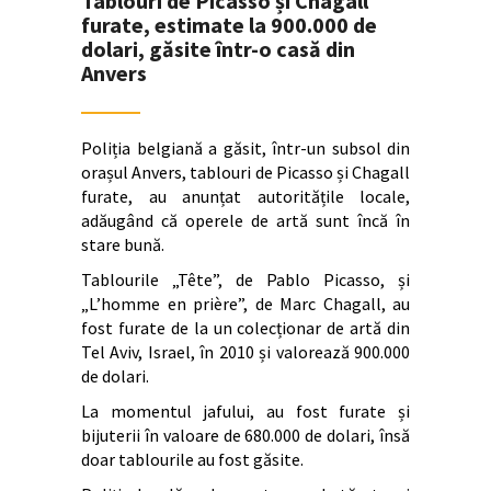
Tablouri de Picasso și Chagall
furate, estimate la 900.000 de
dolari, găsite într-o casă din
Anvers
Poliția belgiană a găsit, într-un subsol din
orașul Anvers, tablouri de Picasso și Chagall
furate, au anunțat autoritățile locale,
adăugând că operele de artă sunt încă în
stare bună.
Tablourile „Tête”, de Pablo Picasso, și
„L’homme en prière”, de Marc Chagall, au
fost furate de la un colecționar de artă din
Tel Aviv, Israel, în 2010 și valorează 900.000
de dolari.
La momentul jafului, au fost furate și
bijuterii în valoare de 680.000 de dolari, însă
doar tablourile au fost găsite.