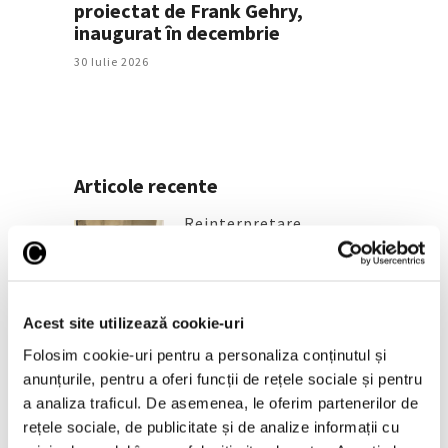
proiectat de Frank Gehry,
inaugurat în decembrie
30 Iulie 2026
Articole recente
Reinterpretare
contemporană a operei
lui Brâncuși, în expoziție
de artă urbană la
Belgrad
Acest site utilizează cookie-uri
7 August 2026
Folosim cookie-uri pentru a personaliza conținutul și
Galeriile Uffizi din
anunțurile, pentru a oferi funcții de rețele sociale și pentru
Florența, renovare fără
a analiza traficul. De asemenea, le oferim partenerilor de
precedent
rețele sociale, de publicitate și de analize informații cu
7 August 2026