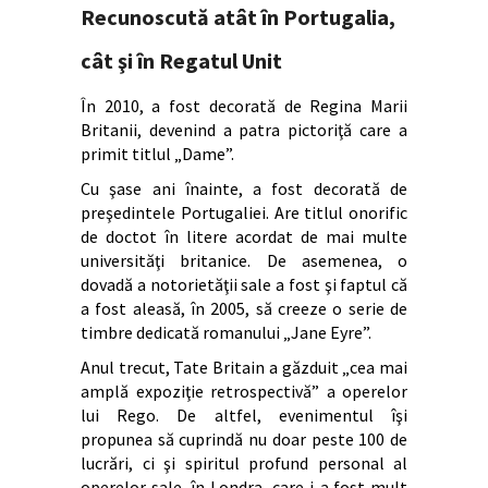
Recunoscută atât în Portugalia,
cât şi în Regatul Unit
În 2010, a fost decorată de Regina Marii
Britanii, devenind a patra pictoriţă care a
primit titlul „Dame”.
Cu şase ani înainte, a fost decorată de
preşedintele Portugaliei. Are titlul onorific
de doctot în litere acordat de mai multe
universităţi britanice. De asemenea, o
dovadă a notorietăţii sale a fost şi faptul că
a fost aleasă, în 2005, să creeze o serie de
timbre dedicată romanului „Jane Eyre”.
Anul trecut, Tate Britain a găzduit „cea mai
amplă expoziţie retrospectivă” a operelor
lui Rego. De altfel, evenimentul îşi
propunea să cuprindă nu doar peste 100 de
lucrări, ci şi spiritul profund personal al
operelor sale, în Londra, care i-a fost mult