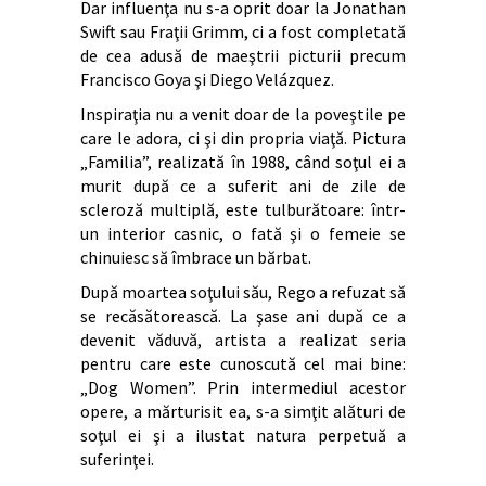
Dar influenţa nu s-a oprit doar la Jonathan
Swift sau Fraţii Grimm, ci a fost completată
de cea adusă de maeştrii picturii precum
Francisco Goya şi Diego Velázquez.
Inspiraţia nu a venit doar de la poveştile pe
care le adora, ci şi din propria viaţă. Pictura
„Familia”, realizată în 1988, când soţul ei a
murit după ce a suferit ani de zile de
scleroză multiplă, este tulburătoare: într-
un interior casnic, o fată şi o femeie se
chinuiesc să îmbrace un bărbat.
După moartea soţului său, Rego a refuzat să
se recăsătorească. La şase ani după ce a
devenit văduvă, artista a realizat seria
pentru care este cunoscută cel mai bine:
„Dog Women”. Prin intermediul acestor
opere, a mărturisit ea, s-a simţit alături de
soţul ei şi a ilustat natura perpetuă a
suferinţei.