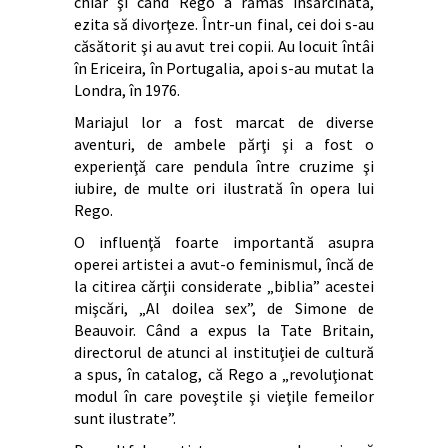
chiar şi când Rego a rămas însărcinată,
ezita să divorţeze. Într-un final, cei doi s-au
căsătorit şi au avut trei copii. Au locuit întâi
în Ericeira, în Portugalia, apoi s-au mutat la
Londra, în 1976.
Mariajul lor a fost marcat de diverse
aventuri, de ambele părţi şi a fost o
experienţă care pendula între cruzime şi
iubire, de multe ori ilustrată în opera lui
Rego.
O influenţă foarte importantă asupra
operei artistei a avut-o feminismul, încă de
la citirea cărţii considerate „biblia” acestei
mişcări, „Al doilea sex”, de Simone de
Beauvoir. Când a expus la Tate Britain,
directorul de atunci al instituţiei de cultură
a spus, în catalog, că Rego a „revoluţionat
modul în care poveştile şi vieţile femeilor
sunt ilustrate”.