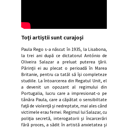
Toţi artiştii sunt curajoşi
Paula Rego s-a născut în 1935, la Lisabona,
la trei ani după ce dictatorul António de
Oliveira Salazar a preluat puterea ţării.
Părinţii ei au plecat o perioadă în Marea
Britanie, pentru ca tatăl să îşi completeze
studiile. La întoarcerea din Regatul Unit, el
a devenit un opozant al regimului din
Portugalia, lucru care a impresionat-o pe
tânăra Paula, care a căpătat o sensibiltate
faţă de violenţă şi nedreptate, mai ales când
victimele erau femei. Regimul lui Salazar, cu
poliţia secretă, interogatorii şi încarcerări
fără proces, a sădit în artistă anxietatea şi