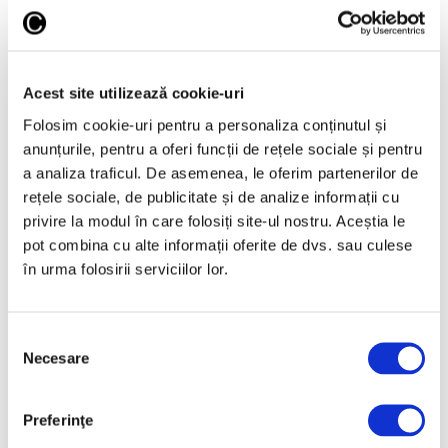
Tabloul pe care Lucian Freud l-a
negat zeci de ani, expus public
pentru prima dată
Acest site utilizează cookie-uri
3 Iunie 2026
Folosim cookie-uri pentru a personaliza conținutul și
anunțurile, pentru a oferi funcții de rețele sociale și pentru
a analiza traficul. De asemenea, le oferim partenerilor de
rețele sociale, de publicitate și de analize informații cu
privire la modul în care folosiți site-ul nostru. Aceștia le
pot combina cu alte informații oferite de dvs. sau culese
în urma folosirii serviciilor lor.
Selecția
„Portret național” al britanicilor,
Necesare
consimțământului
realizat cu ajutorul inteligenței
artificiale
Preferinţe
29 Mai 2026