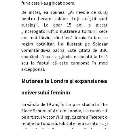
furia care i-au ghidat opera.
De altfel, ea spunea: „Ai nevoie de curaj
pentru fiecare tablou. Toţi artiştii sunt
curajoşi”. La doar 15 ani, a pictat
„Interogatoriul”, o ilustrare a torturii. Zece
ani mai târziu, când încă locuia în ţara cu
regim totalitar, l-a ilustrat pe Salazar
vomintându-şi patria. Este citată de BBC
spunând că nu s-a gândit niciodată la frică
sau la faptul că este curajoasă în mod
excepţional.
Mutarea la Londra şi expansiunea
universului feminin
La vârsta de 19 ani, în timp ce studia la The
Slade School of Art din Londra, l-a cunoscut
pe artistul Victor Willing, cu care a început o
relaţie furtunoasă. Iubitul ei era căsătorit şi