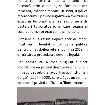
De altfel, artista spunea deseori că
încearcă, prin opera ei, să facă dreptate
femeilor, măcar simbolic. În 1998, după ce
referendumul privind legalizarea avortului a
eşuat în Portugalia, a realizat o serie de
pasteluri tulburătoare, în care teama şi
durerea femeilor erau teme principale.
Picturile au avut un impact atât de mare,
încât au influenţat o campanie publică
pentru un al doilea referendum, în 2007, în
urmă căruia procedura a devenit legală.
Dar acesta nu a fost singurul subiect
abordat de ea privind drepturile omului. Un
impact deosebit a avut tripticul „Human
Cargo” (2007 – 2008), care trăgea un semnal
de alarmă privind traficul cu fiinţe umane.