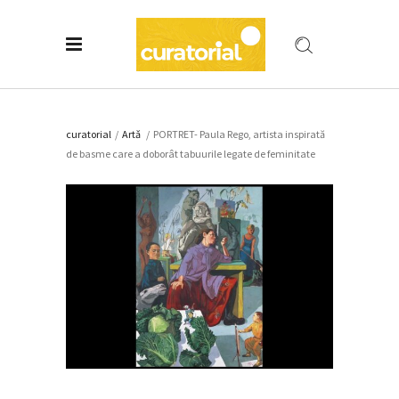
curatorial
/
Artǎ
/
PORTRET- Paula Rego, artista inspirată
de basme care a doborât tabuurile legate de feminitate