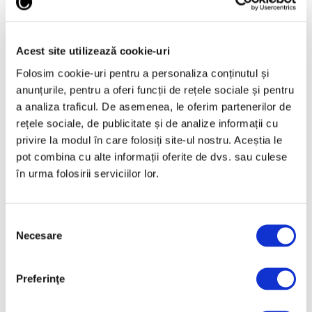
Acest site utilizează cookie-uri
Folosim cookie-uri pentru a personaliza conținutul și
anunțurile, pentru a oferi funcții de rețele sociale și pentru
a analiza traficul. De asemenea, le oferim partenerilor de
rețele sociale, de publicitate și de analize informații cu
privire la modul în care folosiți site-ul nostru. Aceștia le
pot combina cu alte informații oferite de dvs. sau culese
21 Iulie 2021
în urma folosirii serviciilor lor.
Retrospectivă Paula Rego la
Londra
Selecția
Necesare
consimțământului
La început de iulie, s-a deschis la Tate
Britain din Londra cea mai importantă
retrospectivă a artistei britanice de origine
Preferinţe
portugheză Paula Rego, încununindu-i cele
7 decenii de activitate, relatează The