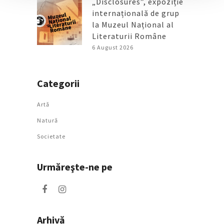
„Disclosures”, expoziție
internațională de grup
la Muzeul Național al
Literaturii Române
6 August 2026
Categorii
Artǎ
Natură
Societate
Urmăreşte-ne pe
Arhivă