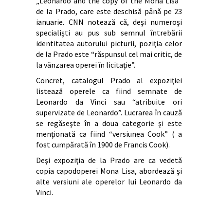
„Leonardo and the copy of the Mona Lisa”
de la Prado, care este deschisă până pe 23
ianuarie. CNN notează că, deşi numeroşi
specialişti au pus sub semnul întrebării
identitatea autorului picturii, poziţia celor
de la Prado este “răspunsul cel mai critic, de
la vânzarea operei în licitaţie”.
Concret, catalogul Prado al expoziţiei
listează operele ca fiind semnate de
Leonardo da Vinci sau “atribuite ori
supervizate de Leonardo”. Lucrarea în cauză
se regăseşte în a doua categorie şi este
menţionată ca fiind “versiunea Cook” ( a
fost cumpărată în 1900 de Francis Cook).
Deşi expoziţia de la Prado are ca vedetă
copia capodoperei Mona Lisa, abordează şi
alte versiuni ale operelor lui Leonardo da
Vinci.