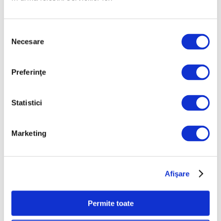
Iulie 2026
Iunie 2026
Selecția
Mai 2026
Necesare
consimțământului
Aprilie 2026
Martie 2026
Preferinţe
Februarie 2026
Ianuarie 2026
Statistici
Decembrie 2025
Noiembrie 2025
Marketing
Octombrie 2025
Septembrie 2025
Afişare
August 2025
Iulie 2025
Permite toate
Iunie 2025