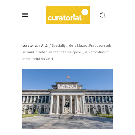
curatorial
/
Artǎ
/
Specialiştii de la Muzeul Prado pun sub
semnul întrebării autenticitatea operei „Salvator Mundi”
atribuite lui da Vinci