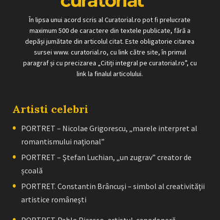
În lipsa unui acord scris al Curatorial.ro pot fi prelucrate
maximum 500 de caractere din textele publicate, fără a
depăși jumătate din articolul citat. Este obligatorie citarea
sursei www. curatorial.ro, cu link către site, în primul
paragraf și cu precizarea „Citiți integral pe curatorial.ro”, cu
link la finalul articolului.
Artisti celebri
PORTRET – Nicolae Grigorescu, „marele interpret al
romantismului naţional”
PORTRET – Ştefan Luchian, „un zugrav” creator de
școală
PORTRET. Constantin Brâncuşi – simbol al creativităţii
artistice româneşti
PORTRET. Pablo Picasso, artistul-capodoperă