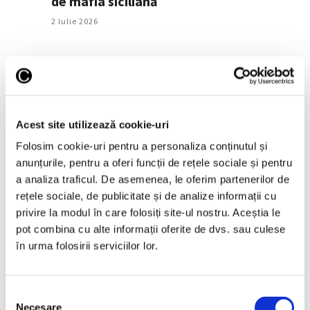
de mafia siciliană
2 Iulie 2026
Acest site utilizează cookie-uri
Folosim cookie-uri pentru a personaliza conținutul și
anunțurile, pentru a oferi funcții de rețele sociale și pentru
a analiza traficul. De asemenea, le oferim partenerilor de
Un tablou de Van Gogh din Muzeul
rețele sociale, de publicitate și de analize informații cu
Orsay, revendicat de o familie
privire la modul în care folosiți site-ul nostru. Aceștia le
jefuită de naziști
pot combina cu alte informații oferite de dvs. sau culese
29 Iunie 2026
în urma folosirii serviciilor lor.
Selecția
Necesare