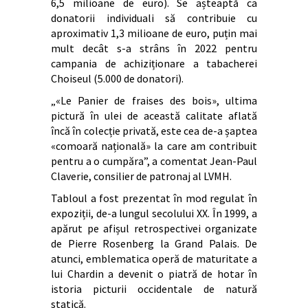
6,5 milioane de euro). Se așteaptă ca
donatorii individuali să contribuie cu
aproximativ 1,3 milioane de euro, puțin mai
mult decât s-a strâns în 2022 pentru
campania de achiziționare a tabacherei
Choiseul (5.000 de donatori).
„«Le Panier de fraises des bois», ultima
pictură în ulei de această calitate aflată
încă în colecție privată, este cea de-a șaptea
«comoară națională» la care am contribuit
pentru a o cumpăra”, a comentat Jean-Paul
Claverie, consilier de patronaj al LVMH.
Tabloul a fost prezentat în mod regulat în
expoziții, de-a lungul secolului XX. În 1999, a
apărut pe afișul retrospectivei organizate
de Pierre Rosenberg la Grand Palais. De
atunci, emblematica operă de maturitate a
lui Chardin a devenit o piatră de hotar în
istoria picturii occidentale de natură
statică.