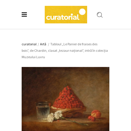
curatorial
/
Artǎ
/
Tabloul „Le Panier de fraises des
bois”, de Chardin, clasat „tezaur național”, intră în colecția
Muzeului Luvru