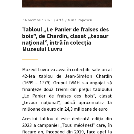
7 Noiembrie 2023 /
Artǎ
Mina Popescu
Tabloul „Le Panier de fraises des
bois”, de Chardin, clasat „tezaur
național”, intră în colecția
Muzeului Luvru
Muzeul Luvru va avea în colecțiile sale un al
42-lea tablou de Jean-Siméon Chardin
(1699 – 1779). Grupul LVMH s-a angajat să
finanțeze două treimi din prețul tabloului
„Le Panier de fraises des bois”, clasat
„tezaur național”, adică aproximativ 15
milioane de euro din 24,3 milioane de euro.
Acestui tablou îi este dedicată ediția din
2023 a campaniei „Tous mécènes!” care, în
fiecare an, începând din 2010, face apel la