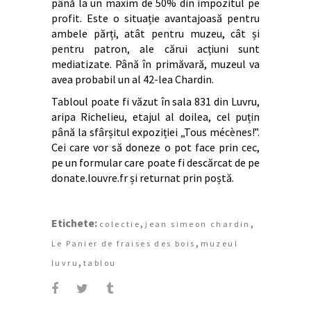
până la un maxim de 50% din impozitul pe
profit. Este o situație avantajoasă pentru
ambele părți, atât pentru muzeu, cât și
pentru patron, ale cărui acțiuni sunt
mediatizate. Până în primăvară, muzeul va
avea probabil un al 42-lea Chardin.
Tabloul poate fi văzut în sala 831 din Luvru,
aripa Richelieu, etajul al doilea, cel puțin
până la sfârșitul expoziției „Tous mécènes!”.
Cei care vor să doneze o pot face prin cec,
pe un formular care poate fi descărcat de pe
donate.louvre.fr și returnat prin poștă.
Etichete:
,
,
colectie
jean simeon chardin
,
Le Panier de fraises des bois
muzeul
,
luvru
tablou