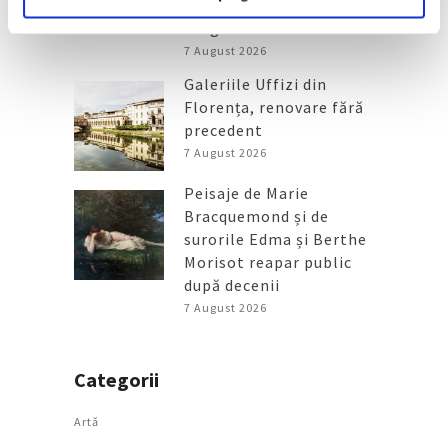
de artă urbană la
Belgrad
7 August 2026
Galeriile Uffizi din
Florența, renovare fără
precedent
7 August 2026
Peisaje de Marie
Bracquemond și de
surorile Edma și Berthe
Morisot reapar public
după decenii
7 August 2026
Categorii
Artǎ