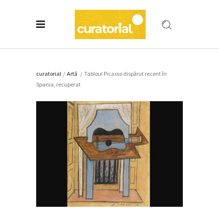
curatorial
/
Artǎ
/
Tabloul Picasso dispărut recent în
Spania, recuperat