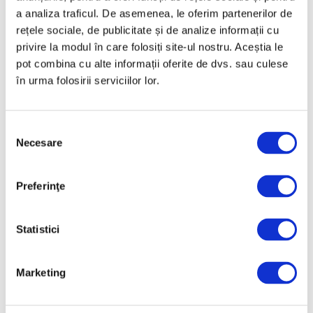
Andrei Ujică
a analiza traficul. De asemenea, le oferim partenerilor de
5 August 2026
rețele sociale, de publicitate și de analize informații cu
privire la modul în care folosiți site-ul nostru. Aceștia le
Nou spațiu dedicat artei
pot combina cu alte informații oferite de dvs. sau culese
contemporane,
în urma folosirii serviciilor lor.
educației și comunității,
la Timișoara
5 August 2026
Selecția
Jeff Koons, la Muzeul de
Necesare
consimțământului
Artă Cicladică din Atena
5 August 2026
Preferinţe
Statistici
Categorii
Artǎ
Marketing
Natură