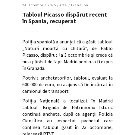
24 Octombrie 2025 /
Artǎ
Liana Ion
Tabloul Picasso dispărut recent
în Spania, recuperat
Poliția spaniolă a anunțat că a găsit tabloul
„Natură moartă cu chitară”, de Pablo
Picasso, dispărut la 3 octombrie și crede că
nu a părăsit de fapt Madrid pentru a fi expus
în Granada.
Potrivit anchetatorilor, tabloul, evaluat la
600.000 de euro, nu a ajuns să fie încărcat în
camionul de transport.
Poliția Națională a localizat în Madrid
tabloul. Brigada de Patrimoniu Istoric
continuă ancheta, după ce agenții Policía
Científica au inspectat pachetul care
conținea tabloul găsit în 23 octombrie,
relatează RTVE.