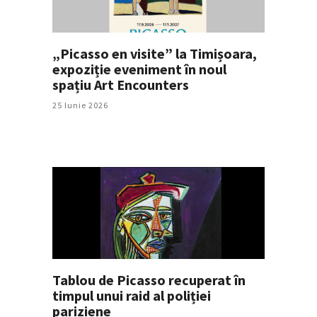
„Picasso en visite” la Timișoara,
expoziție eveniment în noul
spațiu Art Encounters
25 Iunie 2026
Tablou de Picasso recuperat în
timpul unui raid al poliției
pariziene